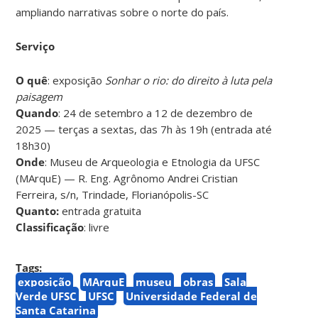
ampliando narrativas sobre o norte do país.
Serviço
O quê
: exposição
Sonhar o rio: do direito à luta pela
paisagem
Quando
: 24 de setembro a 12 de dezembro de
2025 — terças a sextas, das 7h às 19h (entrada até
18h30)
Onde
: Museu de Arqueologia e Etnologia da UFSC
(MArquE) — R. Eng. Agrônomo Andrei Cristian
Ferreira, s/n, Trindade, Florianópolis-SC
Quanto:
entrada gratuita
Classificação
: livre
Tags:
exposição
MArquE
museu
obras
Sala
Verde UFSC
UFSC
Universidade Federal de
Santa Catarina