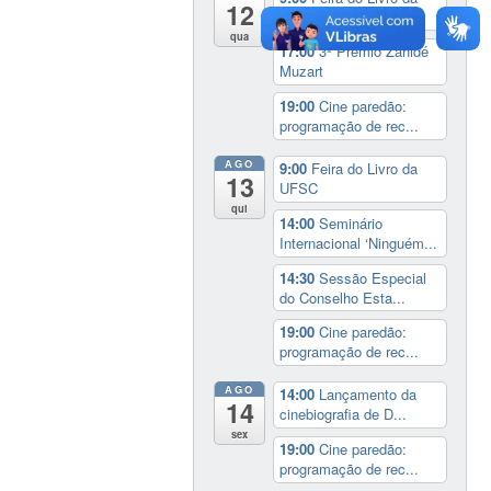
12
UFSC
qua
17:00
3º Prêmio Zahidé
Muzart
19:00
Cine paredão:
programação de rec...
AGO
9:00
Feira do Livro da
13
UFSC
qui
14:00
Seminário
Internacional ‘Ninguém...
14:30
Sessão Especial
do Conselho Esta...
19:00
Cine paredão:
programação de rec...
AGO
14:00
Lançamento da
14
cinebiografia de D...
sex
19:00
Cine paredão:
programação de rec...