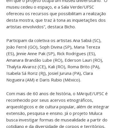
em que o projeto ocupa um museu universitário. “O
museu cedeu o espaço, e a Sala Verde/UFSC
ofereceu os recursos que possibilitam a realização
desta mostra, que traz à tona as inquietações dos
artistas envolvidos”, destaca Bicho.
Participam da coletiva os artistas Ana Sabiá (SC),
João Ferré (GO), Soph Divina (SP), Maria Tereza
(ES), Jinnie Anne Pak (SP), Rick Rodrigues (ES),
Amanara Brandão Lube (RO), Ederson Lauri (RO),
Thalyta Alvaroz (CE), Kali (RO), Roma Brito (PA),
Isabela Sá Roriz (RJ), Josiel Juruna (PA), Clara
Nogueira (AM) e Daris Rubio (México).
Com mais de 60 anos de história, o MArquE/UFSC é
reconhecido por seus acervos etnográficos,
arqueológicos e de cultura popular, além de integrar
extensão, pesquisa e ensino. Já o projeto Muluca
busca investigar formas de musealidade a partir do
cotidiano e da diversidade de corpos e territórios,