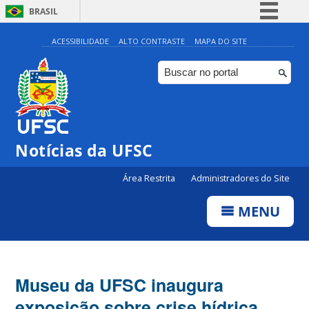
BRASIL
Simplifique!
ACESSIBILIDADE
ALTO CONTRASTE
MAPA DO SITE
Comunica BR
Participe
Acesso à informação
Legislação
Notícias da UFSC
Canais
Área Restrita
Administradores do Site
MENU
Museu da UFSC inaugura
exposição sobre crise hídrica