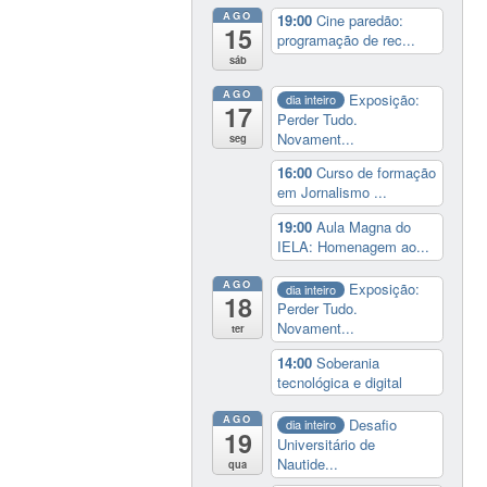
AGO
19:00
Cine paredão:
15
programação de rec...
sáb
AGO
Exposição:
dia inteiro
17
Perder Tudo.
Novament...
seg
16:00
Curso de formação
em Jornalismo ...
19:00
Aula Magna do
IELA: Homenagem ao...
AGO
Exposição:
dia inteiro
18
Perder Tudo.
Novament...
ter
14:00
Soberania
tecnológica e digital
AGO
Desafio
dia inteiro
19
Universitário de
Nautide...
qua