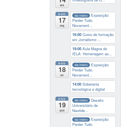
sex
AGO
Exposição:
dia inteiro
17
Perder Tudo.
Novament...
seg
16:00
Curso de formação
em Jornalismo ...
19:00
Aula Magna do
IELA: Homenagem ao...
AGO
Exposição:
dia inteiro
18
Perder Tudo.
Novament...
ter
14:00
Soberania
tecnológica e digital
AGO
Desafio
dia inteiro
19
Universitário de
Nautide...
qua
Exposição:
dia inteiro
Perder Tudo.