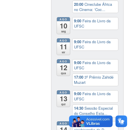
20:00
Cineclube África
no Cinema: ‘Coc...
AGO
9:00
Feira do Livro da
10
UFSC
seg
AGO
9:00
Feira do Livro da
11
UFSC
ter
AGO
9:00
Feira do Livro da
12
UFSC
qua
17:00
3º Prêmio Zahidé
Muzart
AGO
9:00
Feira do Livro da
13
UFSC
qui
14:30
Sessão Especial
do Conselho Esta...
AGO
14:00
Lançamento da
14
cinebiografia de D...