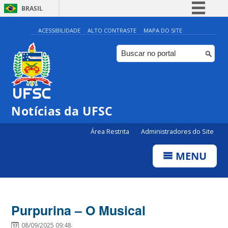
BRASIL
Simplifique!
ACESSIBILIDADE
ALTO CONTRASTE
MAPA DO SITE
Comunica BR
Participe
Acesso à informação
Legislação
Notícias da UFSC
Canais
Área Restrita
Administradores do Site
MENU
Purpurina – O Musical
08/09/2025 09:48