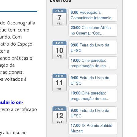
AGO
8:00
Recepção à
7
Comunidade Internacio...
 de Oceanografia
sex
20:00
Cineclube África
, que tem como
no Cinema: ‘Coc...
mundo. Com
teatro do Espaço
AGO
9:00
Feira do Livro da
10
UFSC
ter a
seg
ando práticas e
19:00
Cine paredão:
ação da
programação de rec...
radicionais,
AGO
9:00
Feira do Livro da
s voltados à
11
UFSC
ter
19:00
Cine paredão:
programação de rec...
ulário on-
eito a certificado
AGO
9:00
Feira do Livro da
12
UFSC
qua
17:00
3º Prêmio Zahidé
Muzart
afia.ufsc ou