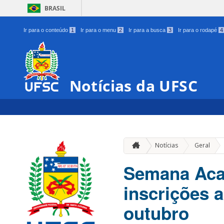
BRASIL
Ir para o conteúdo
1
Ir para o menu
2
Ir para a busca
3
Ir para o rodapé
4
Notícias da UFSC
»
Notícias
Geral
Semana Aca
inscrições a
outubro