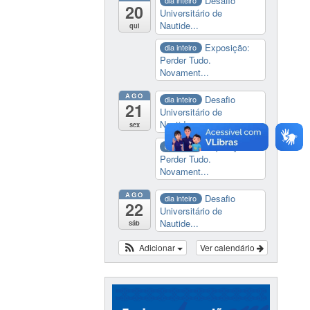
Desafio
dia inteiro
20
Universitário de
Nautide...
qui
Exposição:
dia inteiro
Perder Tudo.
Novament...
AGO
Desafio
dia inteiro
21
Universitário de
Nautide...
sex
Exposição:
dia inteiro
Perder Tudo.
Novament...
AGO
Desafio
dia inteiro
22
Universitário de
Nautide...
sáb
Adicionar
Ver calendário