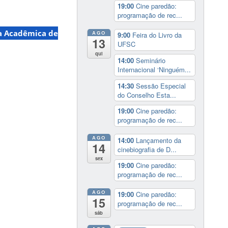
19:00
Cine paredão:
programação de rec...
 Acadêmica de
AGO
9:00
Feira do Livro da
13
UFSC
qui
14:00
Seminário
Internacional ‘Ninguém...
14:30
Sessão Especial
do Conselho Esta...
19:00
Cine paredão:
programação de rec...
AGO
14:00
Lançamento da
14
cinebiografia de D...
sex
19:00
Cine paredão:
programação de rec...
AGO
19:00
Cine paredão:
15
programação de rec...
sáb