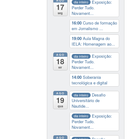
AGO
Exposição:
dia inteiro
17
Perder Tudo.
Novament...
seg
16:00
Curso de formação
em Jornalismo ...
19:00
Aula Magna do
IELA: Homenagem ao...
AGO
Exposição:
dia inteiro
18
Perder Tudo.
Novament...
ter
14:00
Soberania
tecnológica e digital
AGO
Desafio
dia inteiro
19
Universitário de
Nautide...
qua
Exposição:
dia inteiro
Perder Tudo.
Novament...
AGO