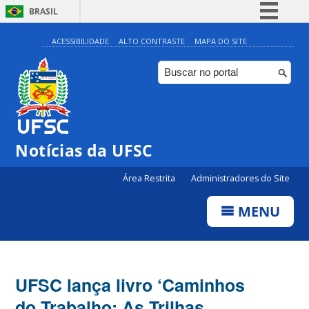
BRASIL
Simplifique!
ACESSIBILIDADE
ALTO CONTRASTE
MAPA DO SITE
Comunica BR
Participe
Acesso à informação
Legislação
Notícias da UFSC
Canais
Área Restrita
Administradores do Site
MENU
UFSC lança livro ‘Caminhos
do Trabalho: As Trilhas