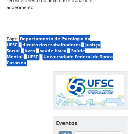
reconhecimento do nexo entre trabalho e
adoecimento.
Tags:
Departamento de Psicologia da
UFSC
direito dos trabalhadores
Justiça
Social
livro
saúde física
Saúde
Mental
UFSC
Universidade Federal de Santa
Catarina
Eventos
AGO