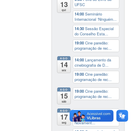
13
UFSC
qui
14:00
Seminário
Internacional ‘Ninguém...
14:30
Sessão Especial
do Conselho Esta...
19:00
Cine paredão:
programação de rec...
AGO
14:00
Lançamento da
14
cinebiografia de D...
sex
19:00
Cine paredão:
programação de rec...
AGO
19:00
Cine paredão:
15
programação de rec...
sáb
AGO
Exposição:
dia inteiro
17
Perder Tudo.
Novament...
seg