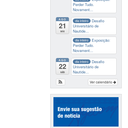
Perder Tudo.
Novament...
AGO
Desafio
dia inteiro
21
Universitário de
Nautide...
sex
Exposição:
dia inteiro
Perder Tudo.
Novament...
AGO
Desafio
dia inteiro
22
Universitário de
Nautide...
sáb
Ver calendário