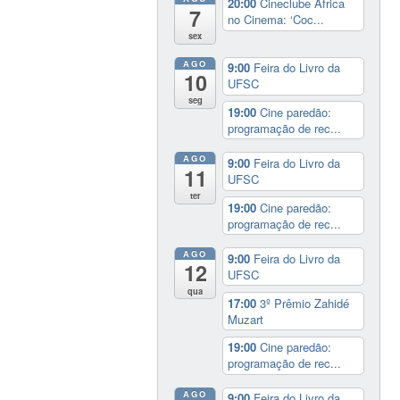
20:00
Cineclube África
7
no Cinema: ‘Coc...
sex
AGO
9:00
Feira do Livro da
10
UFSC
seg
19:00
Cine paredão:
programação de rec...
AGO
9:00
Feira do Livro da
11
UFSC
ter
19:00
Cine paredão:
programação de rec...
AGO
9:00
Feira do Livro da
12
UFSC
qua
17:00
3º Prêmio Zahidé
Muzart
19:00
Cine paredão:
programação de rec...
AGO
9:00
Feira do Livro da