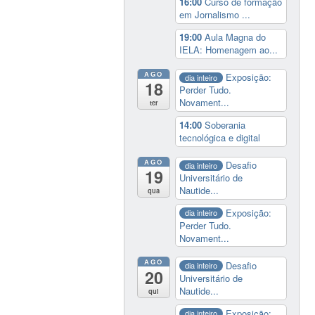
16:00
Curso de formação
em Jornalismo ...
19:00
Aula Magna do
IELA: Homenagem ao...
AGO
Exposição:
dia inteiro
18
Perder Tudo.
Novament...
ter
14:00
Soberania
tecnológica e digital
AGO
Desafio
dia inteiro
19
Universitário de
Nautide...
qua
Exposição:
dia inteiro
Perder Tudo.
Novament...
AGO
Desafio
dia inteiro
20
Universitário de
Nautide...
qui
Exposição:
dia inteiro