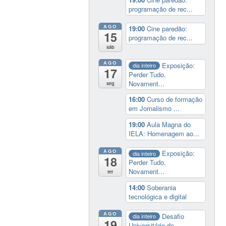
programação de rec...
AGO
19:00
Cine paredão:
15
programação de rec...
sáb
AGO
Exposição:
dia inteiro
17
Perder Tudo.
Novament...
seg
16:00
Curso de formação
em Jornalismo ...
19:00
Aula Magna do
IELA: Homenagem ao...
AGO
Exposição:
dia inteiro
18
Perder Tudo.
Novament...
ter
14:00
Soberania
tecnológica e digital
AGO
Desafio
dia inteiro
19
Universitário de