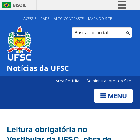
BRASIL
Simplifique!
ACESSIBILIDADE
ALTO CONTRASTE
MAPA DO SITE
Comunica BR
Participe
Acesso à informação
Legislação
Notícias da UFSC
Canais
Área Restrita
Administradores do Site
MENU
Leitura obrigatória no
Vestibular da UFSC, obra de