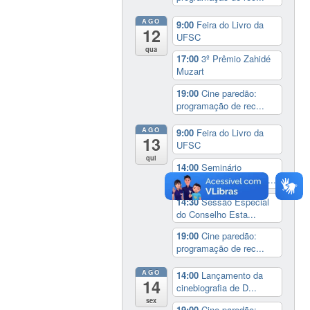
AGO
9:00
Feira do Livro da
12
UFSC
qua
17:00
3º Prêmio Zahidé
Muzart
19:00
Cine paredão:
programação de rec...
AGO
9:00
Feira do Livro da
13
UFSC
qui
14:00
Seminário
Internacional ‘Ninguém...
14:30
Sessão Especial
do Conselho Esta...
19:00
Cine paredão:
programação de rec...
AGO
14:00
Lançamento da
14
cinebiografia de D...
sex
19:00
Cine paredão: