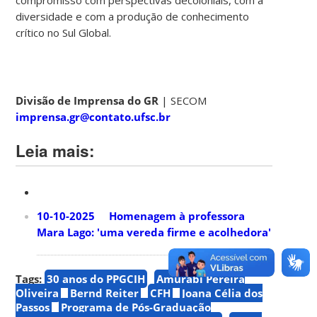
compromisso com perspectivas decoloniais, com a
diversidade e com a produção de conhecimento
crítico no Sul Global.
Divisão de Imprensa do GR
| SECOM
imprensa.gr@contato.ufsc.br
Leia mais:
10-10-2025 Homenagem à professora
Mara Lago: 'uma vereda firme e acolhedora'
Tags:
30 anos do PPGCIH
Amurabi Pereira
Oliveira
Bernd Reiter
CFH
Joana Célia dos
Passos
Programa de Pós-Graduação