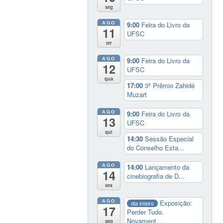
seg
AGO
9:00
Feira do Livro da
11
UFSC
ter
AGO
9:00
Feira do Livro da
12
UFSC
qua
17:00
3º Prêmio Zahidé
Muzart
AGO
9:00
Feira do Livro da
13
UFSC
qui
14:30
Sessão Especial
do Conselho Esta...
AGO
14:00
Lançamento da
14
cinebiografia de D...
sex
AGO
Exposição:
dia inteiro
17
Perder Tudo.
Novament...
seg