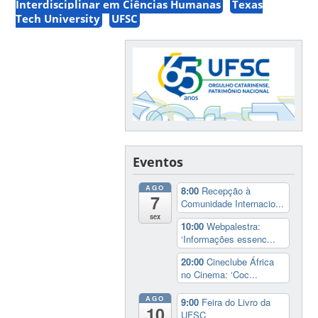
Interdisciplinar em Ciências Humanas
Texas
Tech University
UFSC
Eventos
AGO
8:00
Recepção à
7
Comunidade Internacio...
sex
10:00
Webpalestra:
‘Informações essenc...
20:00
Cineclube África
no Cinema: ‘Coc...
AGO
9:00
Feira do Livro da
10
UFSC