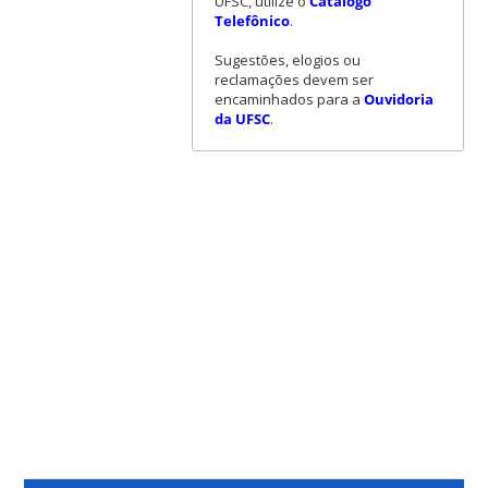
UFSC, utilize o
Catálogo
Telefônico
.
Sugestões, elogios ou
reclamações devem ser
encaminhados para a
Ouvidoria
da UFSC
.