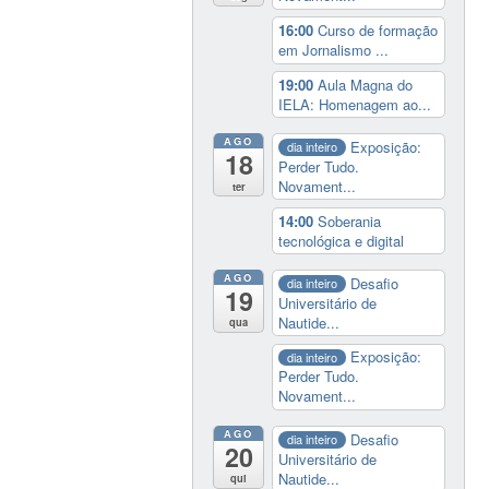
16:00
Curso de formação
em Jornalismo ...
19:00
Aula Magna do
IELA: Homenagem ao...
AGO
Exposição:
dia inteiro
18
Perder Tudo.
Novament...
ter
14:00
Soberania
tecnológica e digital
AGO
Desafio
dia inteiro
19
Universitário de
Nautide...
qua
Exposição:
dia inteiro
Perder Tudo.
Novament...
AGO
Desafio
dia inteiro
20
Universitário de
Nautide...
qui