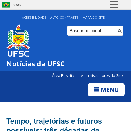
BRASIL
Simplifique!
ACESSIBILIDADE
ALTO CONTRASTE
MAPA DO SITE
Comunica BR
Participe
Acesso à informação
Legislação
Notícias da UFSC
Canais
Área Restrita
Administradores do Site
MENU
Tempo, trajetórias e futuros
possíveis: três décadas de