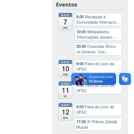
Eventos
AGO
8:00
Recepção à
7
Comunidade Internacio...
sex
10:00
Webpalestra:
‘Informações essenc...
20:00
Cineclube África
no Cinema: ‘Coc...
AGO
9:00
Feira do Livro da
10
UFSC
seg
AGO
9:00
Feira do Livro da
11
UFSC
ter
AGO
9:00
Feira do Livro da
12
UFSC
qua
17:00
3º Prêmio Zahidé
Muzart