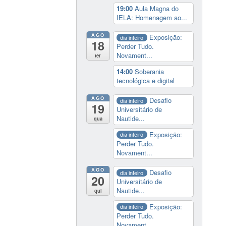
19:00
Aula Magna do
IELA: Homenagem ao...
AGO
Exposição:
dia inteiro
18
Perder Tudo.
Novament...
ter
14:00
Soberania
tecnológica e digital
AGO
Desafio
dia inteiro
19
Universitário de
Nautide...
qua
Exposição:
dia inteiro
Perder Tudo.
Novament...
AGO
Desafio
dia inteiro
20
Universitário de
Nautide...
qui
Exposição:
dia inteiro
Perder Tudo.
Novament...