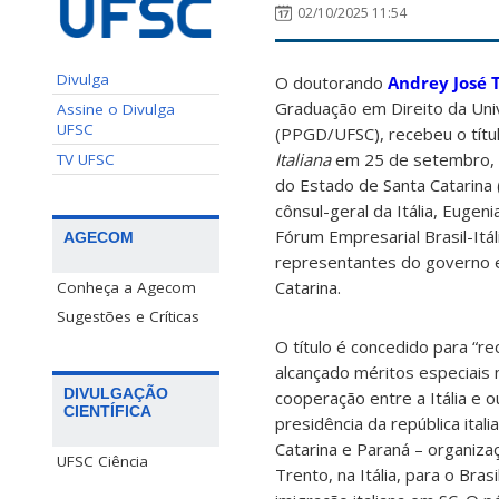
02/10/2025 11:54
Divulga
O doutorando
Andrey José 
Graduação em Direito da Uni
Assine o Divulga
UFSC
(PPGD/UFSC), recebeu o títu
Italiana
em 25 de setembro, 
TV UFSC
do Estado de Santa Catarina (
cônsul-geral da Itália, Eugeni
Fórum Empresarial Brasil-It
AGECOM
representantes do governo e
Catarina.
Conheça a Agecom
Sugestões e Críticas
O título é concedido para “
alcançado méritos especiais
DIVULGAÇÃO
cooperação entre a Itália e o
CIENTÍFICA
presidência da república ita
Catarina e Paraná – organiza
UFSC Ciência
Trento, na Itália, para o Br