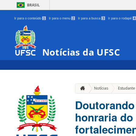
BRASIL
Ir para o conteúdo
1
Ir para o menu
2
Ir para a busca
3
Ir para o rodapé
4
Notícias da UFSC
Notícias
Estudante
Doutorando 
honraria do 
fortalecimen