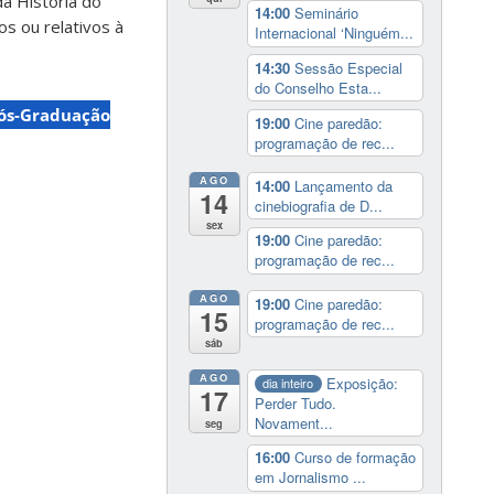
a História do
14:00
Seminário
os ou relativos à
Internacional ‘Ninguém...
14:30
Sessão Especial
do Conselho Esta...
ós-Graduação
19:00
Cine paredão:
programação de rec...
AGO
14:00
Lançamento da
14
cinebiografia de D...
sex
19:00
Cine paredão:
programação de rec...
AGO
19:00
Cine paredão:
15
programação de rec...
sáb
AGO
Exposição:
dia inteiro
17
Perder Tudo.
Novament...
seg
16:00
Curso de formação
em Jornalismo ...