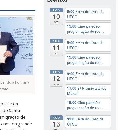
AGO
9:00
Feira do Livro da
10
UFSC
seg
19:00
Cine paredão:
programação de rec...
AGO
9:00
Feira do Livro da
11
UFSC
ter
19:00
Cine paredão:
programação de rec...
AGO
9:00
Feira do Livro da
12
UFSC
ebendo a honraria.
qua
17:00
3º Prêmio Zahidé
orato
Muzart
19:00
Cine paredão:
 o site da
programação de rec...
s de Santa
 imigração de
AGO
9:00
Feira do Livro da
13
0 anos da grande
UFSC
qui