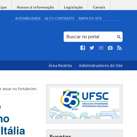
cipe
Acesso à informação
Legislação
Canais
ACESSIBILIDADE
ALTO CONTRASTE
MAPA DO SITE
Área Restrita
Administradores do Site
tuar no fortalecimento dos laços entre Brasil e Itália
e
no
Itália
Eventos