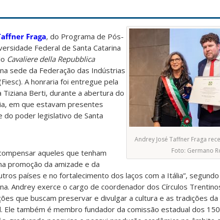
Taffner Fraga
, do Programa de Pós-
versidade Federal de Santa Catarina
lo
Cavaliere della Repubblica
na sede da Federação das Indústrias
Fiesc). A honraria foi entregue pela
a Tiziana Berti, durante a abertura do
ália, em que estavam presentes
 do poder legislativo de Santa
Andrey José Taffner Fraga rec
Foto: Germano R
recompensar aqueles que tenham
 na promoção da amizade e da
utros países e no fortalecimento dos laços com a Itália”, segundo
liana. Andrey exerce o cargo de coordenador dos Círculos Trentino
ções que buscam preservar e divulgar a cultura e as tradições da
asil. Ele também é membro fundador da comissão estadual dos 15