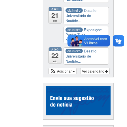
AGO
Desafio
dia inteiro
21
Universitário de
Nautide...
sex
Exposição:
dia inteiro
Perder Tudo.
Novament...
AGO
Desafio
dia inteiro
22
Universitário de
Nautide...
sáb
Adicionar
Ver calendário