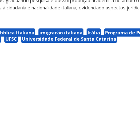
 pós-graduando pesquisa e possui produção acadêmica no âmbito d
à cidadania e nacionalidade italiana, evidenciado aspectos jurídic
bblica Italiana
imigração italiana
Itália
Programa de P
o
UFSC
Universidade Federal de Santa Catarina