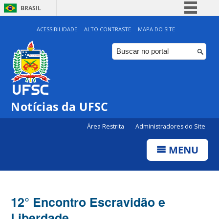
BRASIL
Simplifique!
ACESSIBILIDADE
ALTO CONTRASTE
MAPA DO SITE
Comunica BR
Participe
Acesso à informação
Legislação
Notícias da UFSC
Canais
Área Restrita
Administradores do Site
MENU
12° Encontro Escravidão e
Liberdade