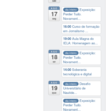
sáb
AGO
Exposição:
dia inteiro
17
Perder Tudo.
Novament...
seg
16:00
Curso de formação
em Jornalismo ...
19:00
Aula Magna do
IELA: Homenagem ao...
AGO
Exposição:
dia inteiro
18
Perder Tudo.
Novament...
ter
14:00
Soberania
tecnológica e digital
AGO
Desafio
dia inteiro
19
Universitário de
Nautide...
qua
Exposição:
dia inteiro
Perder Tudo.
Novament...