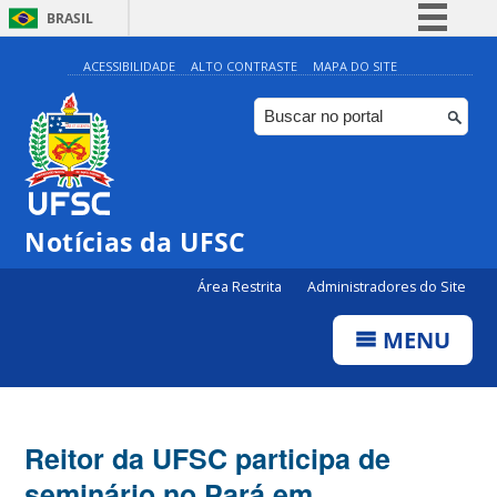
BRASIL
Simplifique!
ACESSIBILIDADE
ALTO CONTRASTE
MAPA DO SITE
Comunica BR
Participe
Acesso à informação
Legislação
Notícias da UFSC
Canais
Área Restrita
Administradores do Site
MENU
Reitor da UFSC participa de
seminário no Pará em