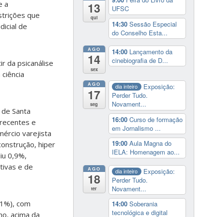
e a
13
UFSC
estrições que
qui
14:30
Sessão Especial
dicial de
do Conselho Esta...
AGO
14:00
Lançamento da
14
cinebiografia de D...
r da psicanálise
sex
 ciência
AGO
Exposição:
dia inteiro
17
Perder Tudo.
Novament...
seg
 de Santa
16:00
Curso de formação
 recentes e
em Jornalismo ...
ércio varejista
19:00
Aula Magna do
onstrução, hiper
IELA: Homenagem ao...
iu 0,9%,
tivas e de
AGO
Exposição:
dia inteiro
18
Perder Tudo.
Novament...
ter
,1%), com
14:00
Soberania
tecnológica e digital
no, acima da