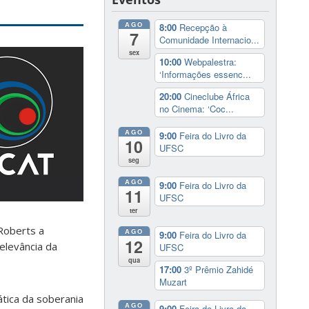
AGO
8:00
Recepção à
7
Comunidade Internacio...
sex
10:00
Webpalestra:
‘Informações essenc...
20:00
Cineclube África
no Cinema: ‘Coc...
AGO
9:00
Feira do Livro da
10
UFSC
seg
AGO
9:00
Feira do Livro da
11
UFSC
ter
 Roberts a
AGO
9:00
Feira do Livro da
12
elevância da
UFSC
qua
17:00
3º Prêmio Zahidé
Muzart
ática da soberania
AGO
9:00
Feira do Livro da