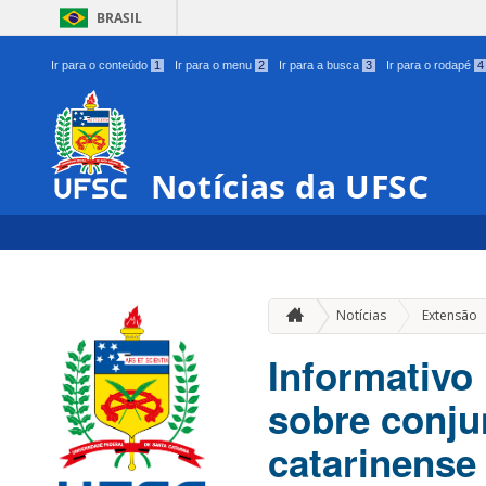
BRASIL
Ir para o conteúdo
1
Ir para o menu
2
Ir para a busca
3
Ir para o rodapé
4
Notícias da UFSC
Notícias
Extensão
Informativo 
sobre conjun
catarinense