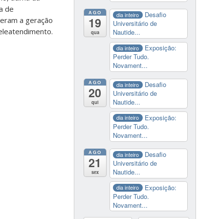
a de
AGO
Desafio
dia inteiro
19
ideram a geração
Universitário de
teleatendimento.
Nautide...
qua
Exposição:
dia inteiro
Perder Tudo.
Novament...
AGO
Desafio
dia inteiro
20
Universitário de
Nautide...
qui
Exposição:
dia inteiro
Perder Tudo.
Novament...
AGO
Desafio
dia inteiro
21
Universitário de
Nautide...
sex
Exposição:
dia inteiro
Perder Tudo.
Novament...