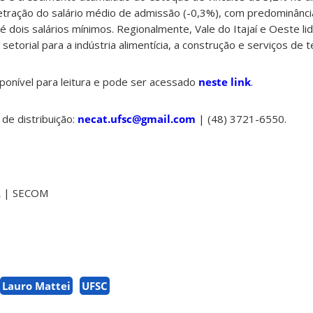
retração do salário médio de admissão (-0,3%), com predominânci
é dois salários mínimos. Regionalmente, Vale do Itajaí e Oeste l
torial para a indústria alimentícia, a construção e serviços de 
ponível para leitura e pode ser acessado
neste link
.
 de distribuição:
necat.ufsc@gmail.com
| (48) 3721-6550.
R
| SECOM
Lauro Mattei
UFSC