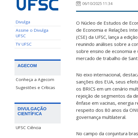
06/10/2025 11:34
Divulga
O Núcleo de Estudos de Eco
de Economia e Relações Inte
Assine o Divulga
UFSC
(CSE) da UFSC, lança a ediçã
reunindo análises sobre a con
TV UFSC
sobre ensino de economia e
mercado de trabalho de Santa
AGECOM
No eixo internacional, destac
Conheça a Agecom
sanções dos EUA, seus efeito
Sugestões e Críticas
os BRICS em um cenário mult
rejeição de segmentos da dir
ênfase em vacinas, energia r
DIVULGAÇÃO
respeito dos 80 anos da ONU,
CIENTÍFICA
governança multilateral.
UFSC Ciência
No campo da conjuntura brasi