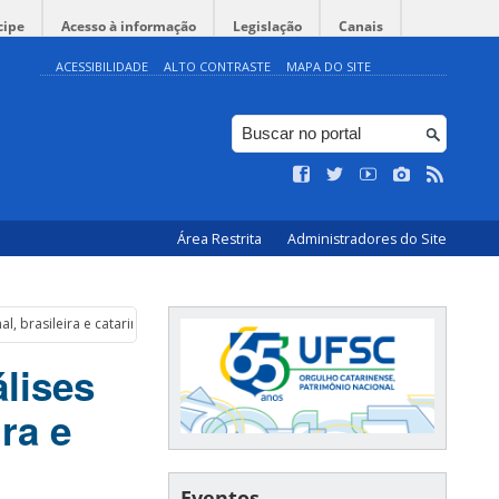
cipe
Acesso à informação
Legislação
Canais
ACESSIBILIDADE
ALTO CONTRASTE
MAPA DO SITE
Área Restrita
Administradores do Site
al, brasileira e catarinense
álises
ra e
Eventos