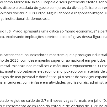
os como Mercosul-União Europeia e seus potenciais efeitos sobr
ass discute a escalada do gasto com juros da dívida pública e as r
líticas sociais; e Luis Felipe Miguel aborda a responsabilização ju
rço institucional da democracia.
io F. S. Prado apresenta uma crítica ao “homo economicus” a parti
ica, explorando implicações teóricas e ideológicas dessa figura na
a catarinense, os indicadores mostram que a produção industrial
lho de 2025, com desempenho superior ao nacional em períodos
metal, minerais não metálicos e máquinas e equipamentos. O com
s, mantendo patamar elevado no ano, puxado por materiais de c
tigos de uso pessoal e doméstico. Já o setor de serviços expand
 anteriores, com ênfase em atividades profissionais, administra
tado registrou saldo de 2,7 mil novas vagas formais em julho (0
os e crescimento acumulado do estoque de vínculos de 3,2% no a