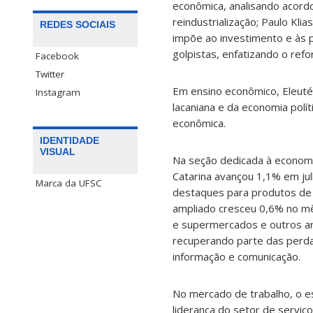
econômica, analisando acord
reindustrialização; Paulo Kli
REDES SOCIAIS
impõe ao investimento e às po
golpistas, enfatizando o refo
Facebook
Twitter
Em ensino econômico, Eleutér
Instagram
lacaniana e da economia polít
econômica.
IDENTIDADE
VISUAL
Na seção dedicada à economi
Catarina avançou 1,1% em ju
Marca da UFSC
destaques para produtos de 
ampliado cresceu 0,6% no mê
e supermercados e outros ar
recuperando parte das perdas
informação e comunicação.
No mercado de trabalho, o es
liderança do setor de serviç