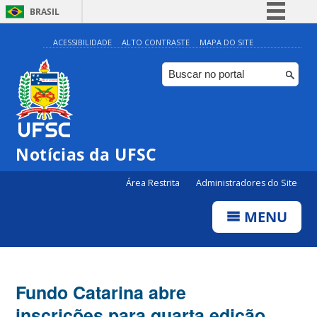
BRASIL
Simplifique!
ACESSIBILIDADE
ALTO CONTRASTE
MAPA DO SITE
Comunica BR
Participe
Acesso à informação
Legislação
Notícias da UFSC
Canais
Área Restrita
Administradores do Site
MENU
Fundo Catarina abre
inscrições para quarta edição