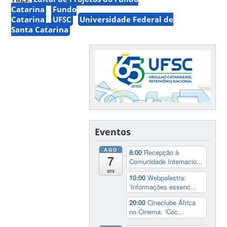
Catarina
Fundo
Catarina
UFSC
Universidade Federal de
Santa Catarina
Eventos
AGO
8:00
Recepção à
7
Comunidade Internacio...
sex
10:00
Webpalestra:
‘Informações essenc...
20:00
Cineclube África
no Cinema: ‘Coc...