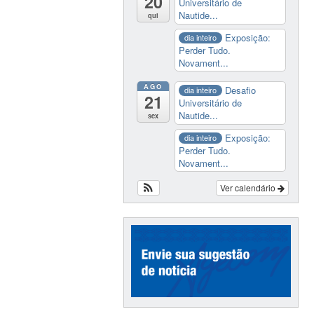
20
Universitário de
Nautide...
qui
Exposição:
dia inteiro
Perder Tudo.
Novament...
AGO
Desafio
dia inteiro
21
Universitário de
Nautide...
sex
Exposição:
dia inteiro
Perder Tudo.
Novament...
Ver calendário