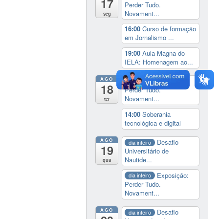
17
Perder Tudo.
Novament...
seg
16:00
Curso de formação
em Jornalismo ...
19:00
Aula Magna do
IELA: Homenagem ao...
AGO
Exposição:
dia inteiro
18
Perder Tudo.
Novament...
ter
14:00
Soberania
tecnológica e digital
AGO
Desafio
dia inteiro
19
Universitário de
Nautide...
qua
Exposição:
dia inteiro
Perder Tudo.
Novament...
AGO
Desafio
dia inteiro