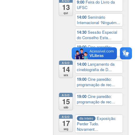
AGO
9:00
Feira do Livro da
13
UFSC
qui
14:00
Seminário
Internacional ‘Ninguém...
14:30
Sessão Especial
do Conselho Esta...
19:00
Cine paredão:
programação de rec...
AGO
14:00
Lançamento da
14
cinebiografia de D...
sex
19:00
Cine paredão:
programação de rec...
AGO
19:00
Cine paredão:
15
programação de rec...
sáb
AGO
Exposição:
dia inteiro
17
Perder Tudo.
Novament...
seg