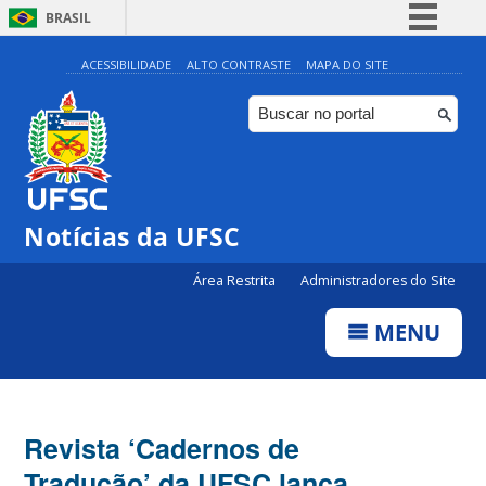
BRASIL
Simplifique!
ACESSIBILIDADE
ALTO CONTRASTE
MAPA DO SITE
Comunica BR
Participe
Acesso à informação
Legislação
Notícias da UFSC
Canais
Área Restrita
Administradores do Site
MENU
Revista ‘Cadernos de
Tradução’ da UFSC lança