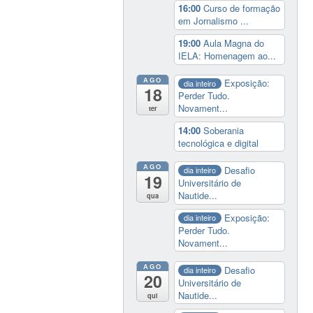
16:00
Curso de formação
em Jornalismo ...
19:00
Aula Magna do
IELA: Homenagem ao...
AGO
Exposição:
dia inteiro
18
Perder Tudo.
Novament...
ter
14:00
Soberania
tecnológica e digital
AGO
Desafio
dia inteiro
19
Universitário de
Nautide...
qua
Exposição:
dia inteiro
Perder Tudo.
Novament...
AGO
Desafio
dia inteiro
20
Universitário de
Nautide...
qui