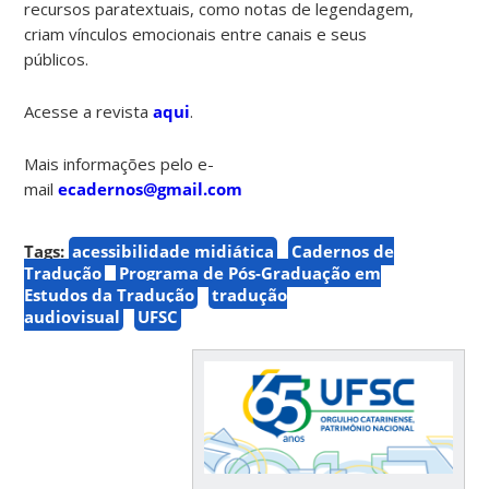
recursos paratextuais, como notas de legendagem,
criam vínculos emocionais entre canais e seus
públicos.
Acesse a revista
aqui
.
Mais informações pelo e-
mail
ecadernos@gmail.com
Tags:
acessibilidade midiática
Cadernos de
Tradução
Programa de Pós-Graduação em
Estudos da Tradução
tradução
audiovisual
UFSC