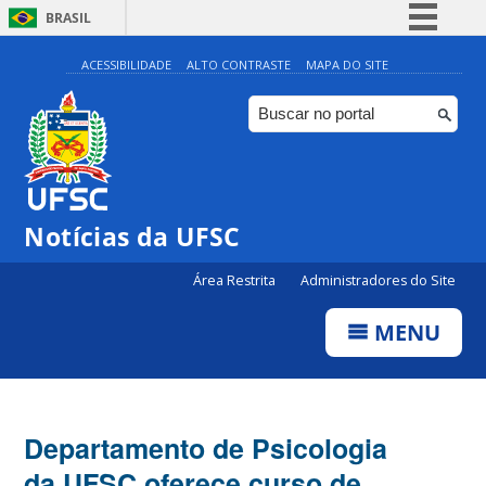
BRASIL
Simplifique!
ACESSIBILIDADE
ALTO CONTRASTE
MAPA DO SITE
Comunica BR
Participe
Acesso à informação
Legislação
Notícias da UFSC
Canais
Área Restrita
Administradores do Site
MENU
Departamento de Psicologia
da UFSC oferece curso de