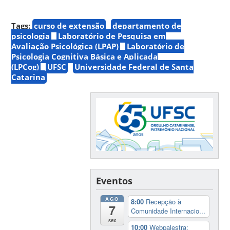
Tags:
curso de extensão
departamento de
psicologia
Laboratório de Pesquisa em
Avaliação Psicológica (LPAP)
Laboratório de
Psicologia Cognitiva Básica e Aplicada
(LPCog)
UFSC
Universidade Federal de Santa
Catarina
Eventos
AGO
8:00
Recepção à
7
Comunidade Internacio...
sex
10:00
Webpalestra: