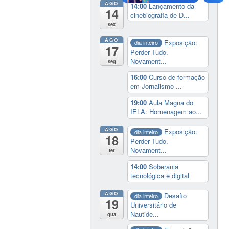
AGO
14:00
Lançamento da
14
cinebiografia de D...
sex
AGO
Exposição:
dia inteiro
17
Perder Tudo.
Novament...
seg
16:00
Curso de formação
em Jornalismo ...
19:00
Aula Magna do
IELA: Homenagem ao...
AGO
Exposição:
dia inteiro
18
Perder Tudo.
Novament...
ter
14:00
Soberania
tecnológica e digital
AGO
Desafio
dia inteiro
19
Universitário de
Nautide...
qua