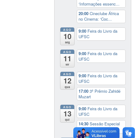
‘Informações essenc...
20:00
Cineclube África
no Cinema: ‘Coc...
AGO
9:00
Feira do Livro da
10
UFSC
seg
AGO
9:00
Feira do Livro da
11
UFSC
ter
AGO
9:00
Feira do Livro da
12
UFSC
qua
17:00
3º Prêmio Zahidé
Muzart
AGO
9:00
Feira do Livro da
13
UFSC
qui
14:30
Sessão Especial
do Conselho Esta...