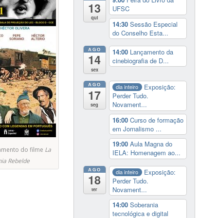
13
UFSC
qui
14:30
Sessão Especial
do Conselho Esta...
AGO
14:00
Lançamento da
14
cinebiografia de D...
sex
AGO
Exposição:
dia inteiro
17
Perder Tudo.
Novament...
seg
16:00
Curso de formação
em Jornalismo ...
19:00
Aula Magna do
amento do filme
La
IELA: Homenagem ao...
ia Rebelde
AGO
Exposição:
dia inteiro
18
Perder Tudo.
Novament...
ter
14:00
Soberania
tecnológica e digital