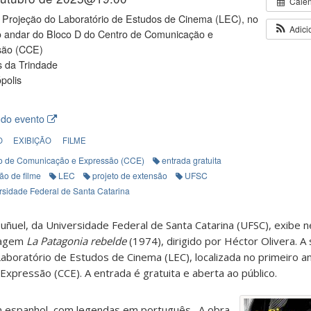
Cale
 Projeção do Laboratório de Estudos de Cinema (LEC), no
Adici
o andar do Bloco D do Centro de Comunicação e
são (CCE)
 da Trindade
polis
 do evento
O
EXIBIÇÃO
FILME
o de Comunicação e Expressão (CCE)
entrada gratuita
ão de filme
LEC
projeto de extensão
UFSC
rsidade Federal de Santa Catarina
ñuel, da Universidade Federal de Santa Catarina (UFSC), exibe ne
ragem
La Patagonia rebelde
(1974), dirigido por Héctor Olivera. A
Laboratório de Estudos de Cinema (LEC), localizada no primeiro a
xpressão (CCE). A entrada é gratuita e aberta ao público.
m espanhol, com legendas em português. A obra