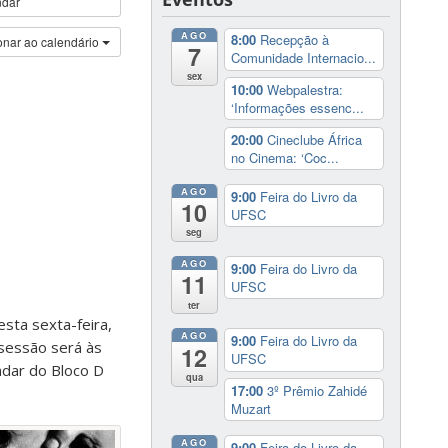
ndar
AGO
8:00
Recepção à
onar ao calendário
7
Comunidade Internacio...
sex
10:00
Webpalestra:
‘Informações essenc...
20:00
Cineclube África
no Cinema: ‘Coc...
AGO
9:00
Feira do Livro da
10
UFSC
seg
AGO
9:00
Feira do Livro da
11
UFSC
ter
sta sexta-feira,
AGO
9:00
Feira do Livro da
 sessão será às
12
UFSC
ndar do Bloco D
qua
17:00
3º Prêmio Zahidé
Muzart
AGO
9:00
Feira do Livro da