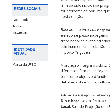
já havia sido incluída na pr
REDES SOCIAIS
foi interrompida por uma que
nesta edição.
Facebook
Twitter
Baseado no livro
Los vengado
Instagram
enredo se passa na Argentina
trabalhadores e latifundiário
culminam em uma rebelião ope
IDENTIDADE
Hipólito Yrigoyen.
VISUAL
Marca da UFSC
A projeção integra o ciclo
El 
diferentes formas de organiz
tem como objetivo difundir 
debates sobre língua, cultura 
Filme
:
La Patagonia rebelde
(
Dia e hora
: Sexta-feira, 03/
Local
: Sala de Projeção do L