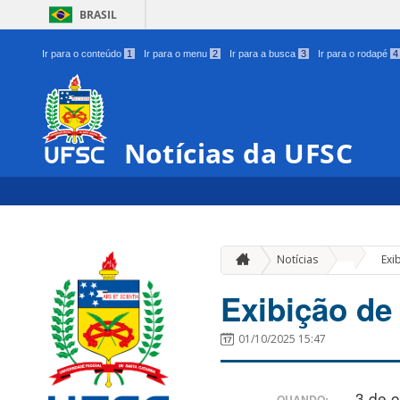
BRASIL
Ir para o conteúdo
1
Ir para o menu
2
Ir para a busca
3
Ir para o rodapé
4
Notícias da UFSC
»
Notícias
Exi
Exibição de 
01/10/2025 15:47
3 de 
QUANDO: