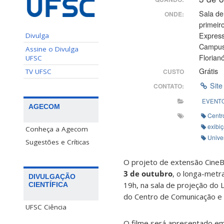
Sala de
ONDE:
primeir
Expres
Divulga
Campus
Assine o Divulga
Florianó
UFSC
Grátis
CUSTO
TV UFSC
Site
CONTATO:
EVENT
AGECOM
Centr
exibiç
Conheça a Agecom
Unive
Sugestões e Críticas
O projeto de extensão CineBu
3 de outubro
, o longa-met
DIVULGAÇÃO
19h, na sala de projeção do 
CIENTÍFICA
do Centro de Comunicação e E
UFSC Ciência
O filme será apresentado e