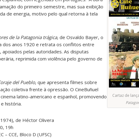
ogramação do primeiro semestre, mas sua exibição
da de energia, motivo pelo qual retorna à tela
res de la Patagonia trágica
, de Osvaldo Bayer, o
 dos anos 1920 e retrata os conflitos entre
s, apoiados pelas autoridades. As disputas
rária, reprimida com violência pelo governo de
Coraje del Pueblo
, que apresenta filmes sobre
ação coletiva frente à opressão. O CineBuñuel
Cartaz de lanç
o cinema latino-americano e espanhol, promovendo
Patagon
e história.
1974), de Héctor Olivera
10,
19h
EC – CCE, Bloco D (UFSC)