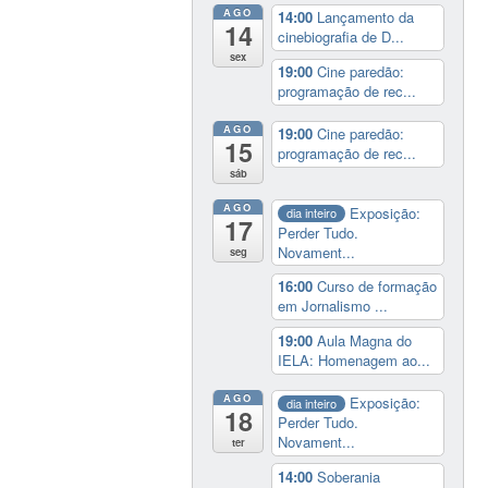
AGO
14:00
Lançamento da
14
cinebiografia de D...
sex
19:00
Cine paredão:
programação de rec...
AGO
19:00
Cine paredão:
15
programação de rec...
sáb
AGO
Exposição:
dia inteiro
17
Perder Tudo.
Novament...
seg
16:00
Curso de formação
em Jornalismo ...
19:00
Aula Magna do
IELA: Homenagem ao...
AGO
Exposição:
dia inteiro
18
Perder Tudo.
Novament...
ter
14:00
Soberania