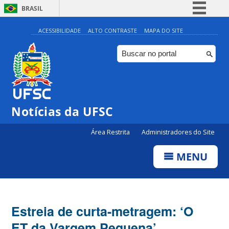
BRASIL
Simplifique!
ACESSIBILIDADE
ALTO CONTRASTE
MAPA DO SITE
Comunica BR
Participe
Acesso à informação
Legislação
Notícias da UFSC
Canais
Área Restrita
Administradores do Site
MENU
Estreia de curta-metragem: ‘O
ET da Vargem Pequena’