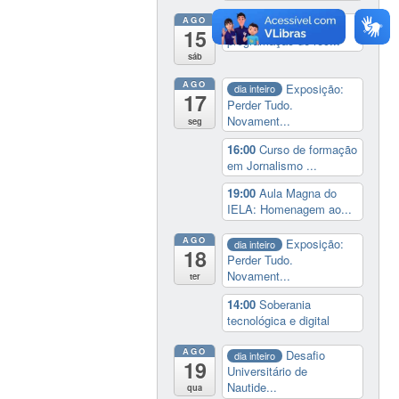
AGO
19:00
Cine paredão:
15
programação de rec...
sáb
AGO
Exposição:
dia inteiro
17
Perder Tudo.
Novament...
seg
16:00
Curso de formação
em Jornalismo ...
19:00
Aula Magna do
IELA: Homenagem ao...
AGO
Exposição:
dia inteiro
18
Perder Tudo.
Novament...
ter
14:00
Soberania
tecnológica e digital
AGO
Desafio
dia inteiro
19
Universitário de
Nautide...
qua