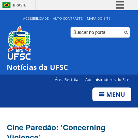
BRASIL
Simplifique!
ACESSIBILIDADE
ALTO CONTRASTE
MAPA DO SITE
Comunica BR
Participe
Acesso à informação
Legislação
Notícias da UFSC
Canais
Área Restrita
Administradores do Site
MENU
Cine Paredão: ‘Concerning
Violence’