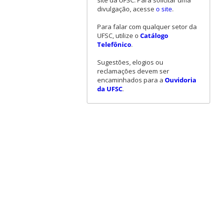
site da UFSC. Para solicitar uma
divulgação, acesse
o site
.
Para falar com qualquer setor da
UFSC, utilize o
Catálogo
Telefônico
.
Sugestões, elogios ou
reclamações devem ser
encaminhados para a
Ouvidoria
da UFSC
.