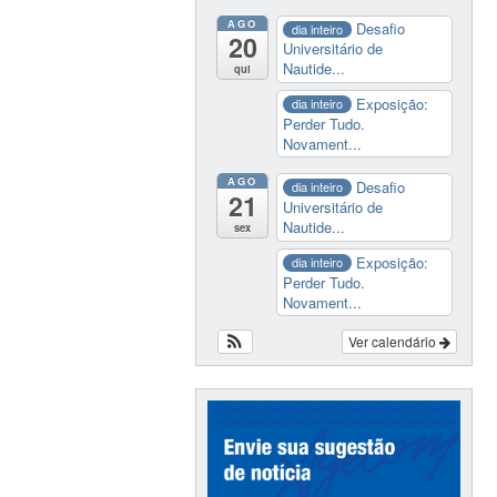
AGO
Desafio
dia inteiro
20
Universitário de
Nautide...
qui
Exposição:
dia inteiro
Perder Tudo.
Novament...
AGO
Desafio
dia inteiro
21
Universitário de
Nautide...
sex
Exposição:
dia inteiro
Perder Tudo.
Novament...
Ver calendário