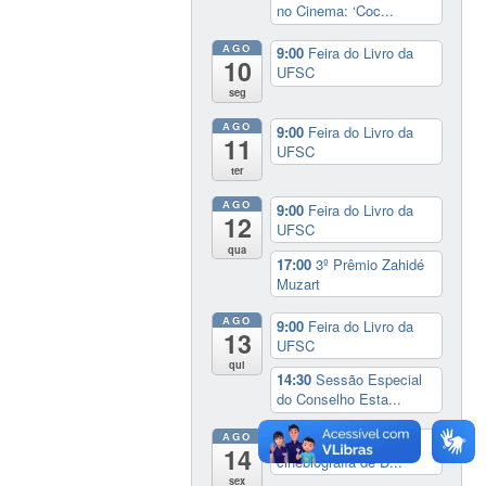
no Cinema: ‘Coc...
AGO
9:00
Feira do Livro da
10
UFSC
seg
AGO
9:00
Feira do Livro da
11
UFSC
ter
AGO
9:00
Feira do Livro da
12
UFSC
qua
17:00
3º Prêmio Zahidé
Muzart
AGO
9:00
Feira do Livro da
13
UFSC
qui
14:30
Sessão Especial
do Conselho Esta...
AGO
14:00
Lançamento da
14
cinebiografia de D...
sex