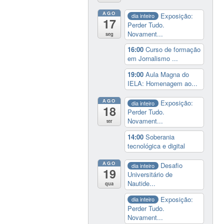
AGO
Exposição:
dia inteiro
17
Perder Tudo.
Novament...
seg
16:00
Curso de formação
em Jornalismo ...
19:00
Aula Magna do
IELA: Homenagem ao...
AGO
Exposição:
dia inteiro
18
Perder Tudo.
Novament...
ter
14:00
Soberania
tecnológica e digital
AGO
Desafio
dia inteiro
19
Universitário de
Nautide...
qua
Exposição:
dia inteiro
Perder Tudo.
Novament...