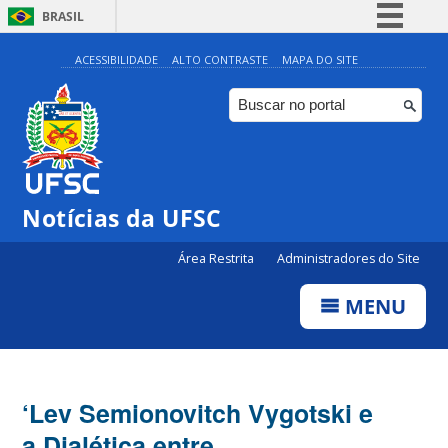
BRASIL
Simplifique!
ACESSIBILIDADE
ALTO CONTRASTE
MAPA DO SITE
Comunica BR
Participe
Acesso à informação
Legislação
Notícias da UFSC
Canais
Área Restrita
Administradores do Site
MENU
‘Lev Semionovitch Vygotski e
a Dialética entre