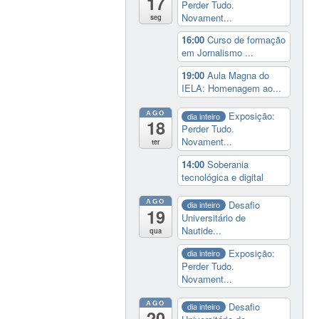
17
Perder Tudo.
Novament...
seg
16:00
Curso de formação
em Jornalismo ...
19:00
Aula Magna do
IELA: Homenagem ao...
AGO
Exposição:
dia inteiro
18
Perder Tudo.
Novament...
ter
14:00
Soberania
tecnológica e digital
AGO
Desafio
dia inteiro
19
Universitário de
Nautide...
qua
Exposição:
dia inteiro
Perder Tudo.
Novament...
AGO
Desafio
dia inteiro
20