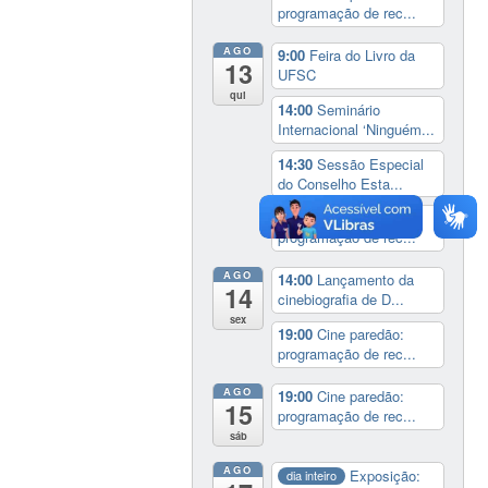
programação de rec...
AGO
9:00
Feira do Livro da
13
UFSC
qui
14:00
Seminário
Internacional ‘Ninguém...
14:30
Sessão Especial
do Conselho Esta...
19:00
Cine paredão:
programação de rec...
AGO
14:00
Lançamento da
14
cinebiografia de D...
sex
19:00
Cine paredão:
programação de rec...
AGO
19:00
Cine paredão:
15
programação de rec...
sáb
AGO
Exposição:
dia inteiro