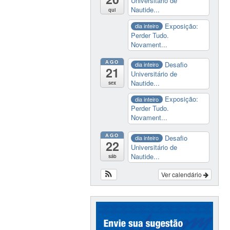
Universitário de
Nautide...
qui
Exposição:
dia inteiro
Perder Tudo.
Novament...
AGO
Desafio
dia inteiro
21
Universitário de
Nautide...
sex
Exposição:
dia inteiro
Perder Tudo.
Novament...
AGO
Desafio
dia inteiro
22
Universitário de
Nautide...
sáb
Ver calendário