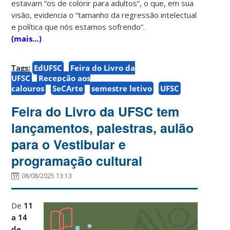
estavam “os de colorir para adultos”, o que, em sua
visão, evidencia o “tamanho da regressão intelectual
e política que nós estamos sofrendo”.
(mais…)
Tags:
EdUFSC
Feira do Livro da
UFSC
Recepção aos
calouros
SeCArte
semestre letivo
UFSC
Feira do Livro da UFSC tem
lançamentos, palestras, aulão
para o Vestibular e
programação cultural
08/08/2025 13:13
De
11
a 14
de