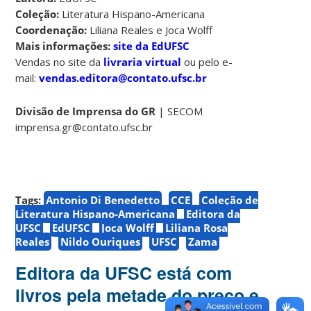
Coleção:
Literatura Hispano-Americana
Coordenação:
Liliana Reales e Joca Wolff
Mais informações:
site da EdUFSC
Vendas no site da
livraria virtual
ou pelo e-
mail:
vendas.editora@contato.ufsc.br
Divisão de Imprensa do GR
| SECOM
imprensa.gr@contato.ufsc.br
Tags:
Antonio Di Benedetto
CCE
Coleção de
Literatura Hispano-Americana
Editora da
UFSC
EdUFSC
Joca Wolff
Liliana Rosa
Reales
Nildo Ouriques
UFSC
Zama
Editora da UFSC está com
livros pela metade do preço e