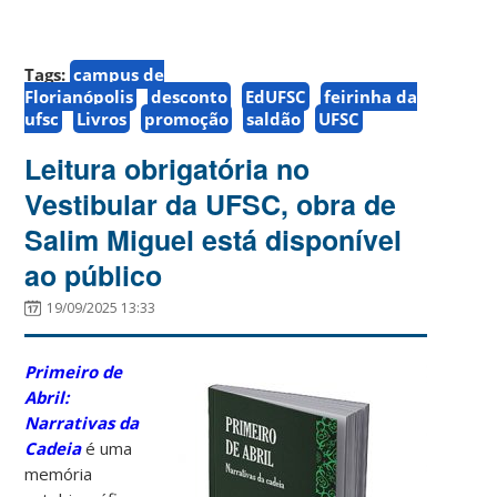
Tags:
campus de
Florianópolis
desconto
EdUFSC
feirinha da
ufsc
Livros
promoção
saldão
UFSC
Leitura obrigatória no
Vestibular da UFSC, obra de
Salim Miguel está disponível
ao público
19/09/2025 13:33
Primeiro de
Abril:
Narrativas da
Cadeia
é uma
memória