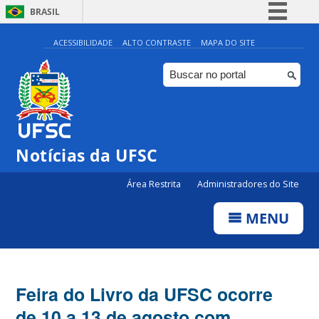
BRASIL
Simplifique!
ACESSIBILIDADE
ALTO CONTRASTE
MAPA DO SITE
Comunica BR
Participe
Acesso à informação
Legislação
Notícias da UFSC
Canais
Área Restrita
Administradores do Site
MENU
Feira do Livro da UFSC ocorre
de 10 a 13 de agosto com