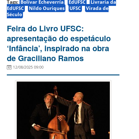
Tags:
Bolívar Echeverría
EdUFSC
Livraria da
EdUFSC
Nildo Ouriques
UFSC
Virada de
Século
Feira do Livro UFSC:
apresentação do espetáculo
‘Infância’, inspirado na obra
de Graciliano Ramos
12/08/2025 09:00