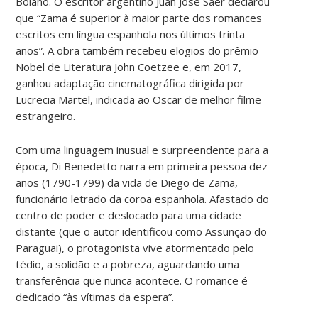
Bolaño. O escritor argentino Juan José Saer declarou
que “Zama é superior à maior parte dos romances
escritos em língua espanhola nos últimos trinta
anos”. A obra também recebeu elogios do prêmio
Nobel de Literatura John Coetzee e, em 2017,
ganhou adaptação cinematográfica dirigida por
Lucrecia Martel, indicada ao Oscar de melhor filme
estrangeiro.
Com uma linguagem inusual e surpreendente para a
época, Di Benedetto narra em primeira pessoa dez
anos (1790-1799) da vida de Diego de Zama,
funcionário letrado da coroa espanhola. Afastado do
centro de poder e deslocado para uma cidade
distante (que o autor identificou como Assunção do
Paraguai), o protagonista vive atormentado pelo
tédio, a solidão e a pobreza, aguardando uma
transferência que nunca acontece. O romance é
dedicado “às vítimas da espera”.