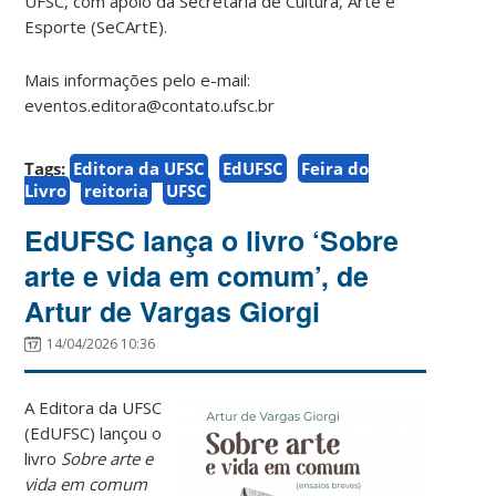
UFSC, com apoio da Secretaria de Cultura, Arte e
Esporte (SeCArtE).
Mais informações pelo e-mail:
eventos.editora@contato.ufsc.br
Tags:
Editora da UFSC
EdUFSC
Feira do
Livro
reitoria
UFSC
EdUFSC lança o livro ‘Sobre
arte e vida em comum’, de
Artur de Vargas Giorgi
14/04/2026 10:36
A Editora da UFSC
(EdUFSC) lançou o
livro
Sobre arte e
vida em comum