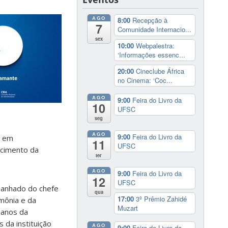
AGO
8:00
Recepção à
7
Comunidade Internacio...
sex
10:00
Webpalestra:
‘Informações essenc...
20:00
Cineclube África
no Cinema: ‘Coc...
AGO
9:00
Feira do Livro da
10
UFSC
seg
AGO
9:00
Feira do Livro da
, em
11
UFSC
ecimento da
ter
AGO
9:00
Feira do Livro da
12
UFSC
panhado do chefe
qua
17:00
3º Prêmio Zahidé
mônia e da
Muzart
 anos da
 da instituição
AGO
9:00
Feira do Livro da