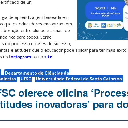
ertificado de 2h.
ologia de aprendizagem baseada em
fios que os educadores encontram em
olaboração entre alunos e alunas, de
ncia rica para todos. Serão
os do processo e cases de sucesso,
ntas e atitudes que o educador pode aplicar para ter mais êxit
es no
Instagram
ou no
site
.
D
Departamento de Ciências da
palestra
UFSC
Universidade Federal de Santa Catarina
C oferece oficina ‘Proces
atitudes inovadoras’ para d