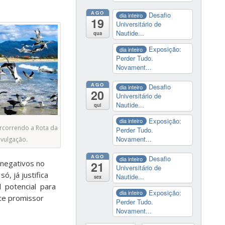
AGO
Desafio
dia inteiro
19
Universitário de
Nautide...
qua
Exposição:
dia inteiro
Perder Tudo.
Novament...
AGO
Desafio
dia inteiro
20
Universitário de
Nautide...
qui
Exposição:
dia inteiro
percorrendo a Rota da
Perder Tudo.
Novament...
ivulgação.
AGO
Desafio
dia inteiro
 negativos no
21
Universitário de
, já justifica
Nautide...
sex
l potencial para
Exposição:
dia inteiro
te promissor
Perder Tudo.
Novament...