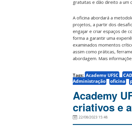
gratuitas e dão direito a um c
A oficina abordará a metod
projetos, a partir dos desa
engajar e criar espaços de c
forma a garantir uma experiê
examinados momentos crític
assim como práticas, ferrame
abordagem. Mais informaçõ
Tags:
Academy UFSC
CA
Administração
oficina
Academy UFS
criativos e 
22/08/2023 15:48