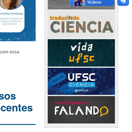
o com essa
sos
ocentes