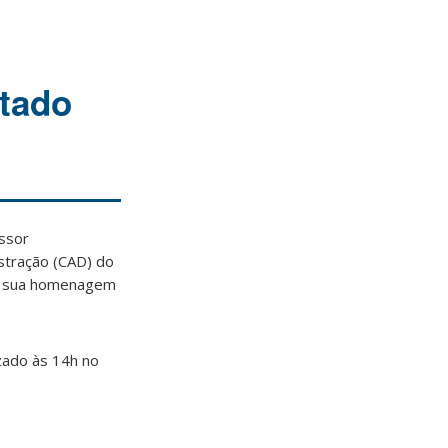
ntado
essor
stração (CAD) do
 em sua homenagem
izado às 14h no