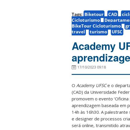
Tags:
Biketour
CAD
cic
Cicloturismo
Departamen
BikeTour Cicloturismo
g
travel
turismo
UFSC
Academy UFS
aprendizage
17/10/2023 09:18
O
Academy UFSC
e o departa
(CAD) da Universidade Federa
promovem o evento ‘Oficina p
aprendizagem baseada em pro
14h às 16h30. A palestrante s
e designer de processos cri
será online, transmitido atr