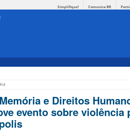
Simplifique!
Comunica BR
Parti
lica
e Memória e Direitos Human
e evento sobre violência p
polis