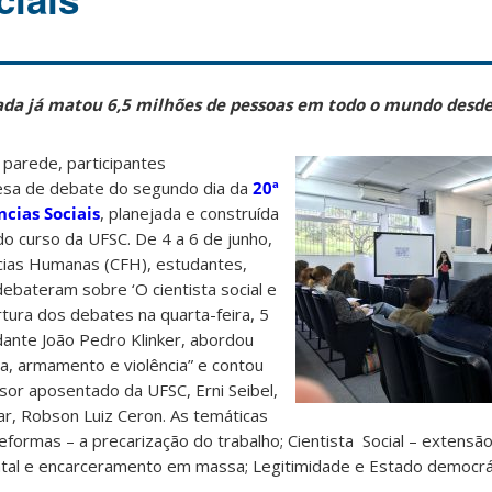
ada já matou 6,5 milhões de pessoas em todo o mundo desd
 parede, participantes
sa de debate do segundo dia da
20ª
cias Sociais
, planejada e construída
o curso da UFSC. De 4 a 6 de junho,
ncias Humanas (CFH), estudantes,
ebateram sobre ‘O cientista social e
rtura dos debates na quarta-feira, 5
dante João Pedro Klinker, abordou
ça, armamento e violência” e contou
sor aposentado da UFSC, Erni Seibel,
tar, Robson Luiz Ceron. As temáticas
Reformas – a precarização do trabalho; Cientista Social – extensão,
tal e encarceramento em massa; Legitimidade e Estado democrát