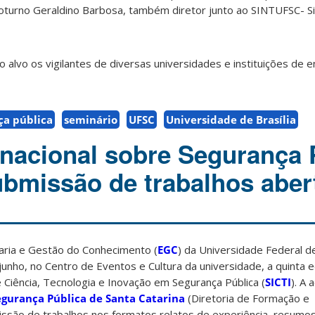
noturno Geraldino Barbosa, também diretor junto ao SINTUFSC- S
 alvo os vigilantes de diversas universidades e instituições de 
ça pública
seminário
UFSC
Universidade de Brasília
rnacional sobre Segurança 
bmissão de trabalhos aber
ia e Gestão do Conhecimento (
EGC
) da Universidade Federal d
junho, no Centro de Eventos e Cultura da universidade, a quinta 
e Ciência, Tecnologia e Inovação em Segurança Pública (
SICTI
). A
egurança Pública de Santa Catarina
(Diretoria de Formação e
issão de trabalhos nos formatos relatos de experiência, resumo