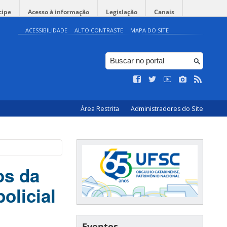
cipe
Acesso à informação
Legislação
Canais
ACESSIBILIDADE
ALTO CONTRASTE
MAPA DO SITE
Área Restrita
Administradores do Site
os da
olicial
Eventos