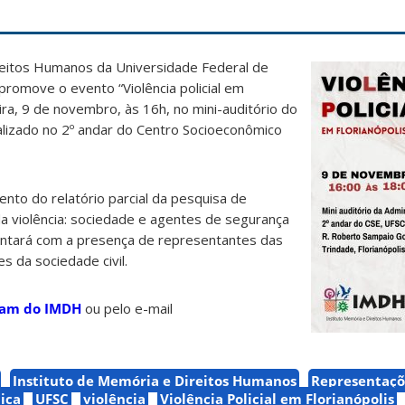
reitos Humanos da Universidade Federal de
romove o evento “Violência policial em
eira, 9 de novembro, às 16h, no mini-auditório do
alizado no 2º andar do Centro Socioeconômico
ento do relatório parcial da pesquisa de
 violência: sociedade e agentes de segurança
contará com a presença de representantes das
 da sociedade civil.
ram do IMDH
ou pelo e-mail
Instituto de Memória e Direitos Humanos
Representaçõ
ica
UFSC
violência
Violência Policial em Florianópolis