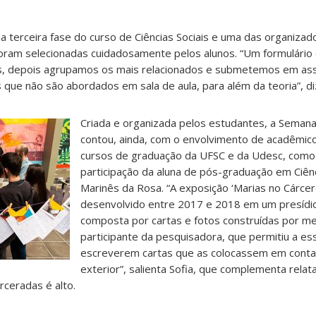
da terceira fase do curso de Ciências Sociais e uma das organiza
oram selecionadas cuidadosamente pelos alunos. “Um formulário 
, depois agrupamos os mais relacionados e submetemos em as
que não são abordados em sala de aula, para além da teoria”, diz
Criada e organizada pelos estudantes, a Seman
contou, ainda, com o envolvimento de acadêmic
cursos de graduação da UFSC e da Udesc, com
participação da aluna de pós-graduação em Ciê
Marinês da Rosa. “A exposição ‘Marias no Cárcere
desenvolvido entre 2017 e 2018 em um presídio
composta por cartas e fotos construídas por m
participante da pesquisadora, que permitiu a e
escreverem cartas que as colocassem em cont
exterior”, salienta Sofia, que complementa rela
ceradas é alto.