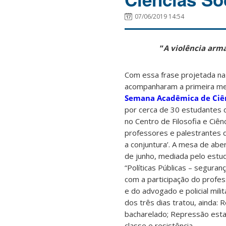
07/06/2019 14:54
“
A violência arm
Com essa frase projetada na
acompanharam a primeira me
Semana Acadêmica de Ciên
por cerca de 30 estudantes d
no Centro de Filosofia e Ciê
professores e palestrantes d
a conjuntura’. A mesa de abe
de junho, mediada pelo estu
“Políticas Públicas – seguran
com a participação do profes
e do advogado e policial mili
dos três dias tratou, ainda: 
bacharelado; Repressão esta
classe e resistência.