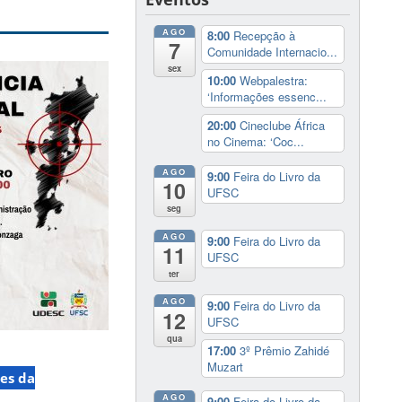
AGO
8:00
Recepção à
7
Comunidade Internacio...
sex
10:00
Webpalestra:
‘Informações essenc...
20:00
Cineclube África
no Cinema: ‘Coc...
AGO
9:00
Feira do Livro da
10
UFSC
seg
AGO
9:00
Feira do Livro da
11
UFSC
ter
AGO
9:00
Feira do Livro da
12
UFSC
qua
17:00
3º Prêmio Zahidé
Muzart
es da
AGO
9:00
Feira do Livro da