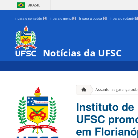
BRASIL
Ir para o conteúdo
1
Ir para o menu
2
Ir para a busca
3
Ir para o rodapé
4
Notícias da UFSC
Assunto: segurança púb
Instituto d
UFSC promov
em Florianó