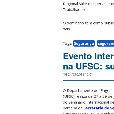
Regional Sul e o supervisor 
Trabalhadores.
O seminário tem como público
país.
Tags:
Segurança
seguran
Evento Inte
na UFSC: su
24/05/2018 12:01
O Departamento de Engenhar
(UFSC) realiza de 27 a 29 de 
do Seminário Internacional d
parceria da
Secretaria de S
Capacitação/SSP/SC). A subm