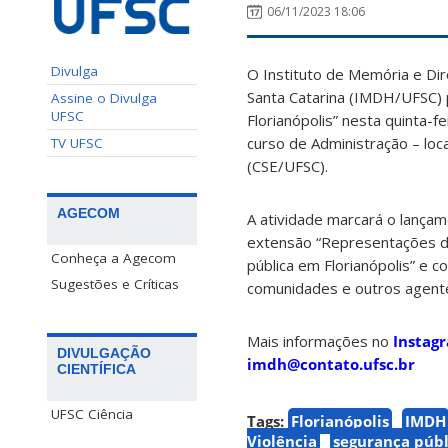
06/11/2023 18:06
Divulga
O Instituto de Memória e Di
Santa Catarina (IMDH/UFSC) p
Assine o Divulga
UFSC
Florianópolis” nesta quinta-f
curso de Administração – loc
TV UFSC
(CSE/UFSC).
AGECOM
A atividade marcará o lançam
extensão “Representações da
Conheça a Agecom
pública em Florianópolis” e 
Sugestões e Críticas
comunidades e outros agentes
Mais informações no
Instag
DIVULGAÇÃO
imdh@contato.ufsc.br
CIENTÍFICA
UFSC Ciência
Tags:
Florianópolis
IMDH
Violência
segurança públ