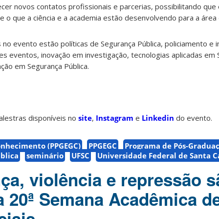
cer novos contatos profissionais e parcerias, possibilitando que 
e o que a ciência e a academia estão desenvolvendo para a área
s no evento estão políticas de Segurança Pública, policiamento e 
es eventos, inovação em investigação, tecnologias aplicadas em 
ação em Segurança Pública.
alestras disponíveis no
site
,
Instagram
e
Linkedin
do evento.
onhecimento (PPGEGC)
PPGEGC
Programa de Pós-Gradua
blica
seminário
UFSC
Universidade Federal de Santa C
ça, violência e repressão s
a 20ª Semana Acadêmica d
ciais