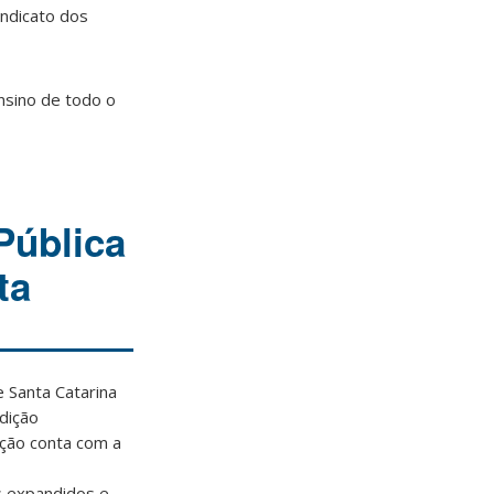
indicato dos
ensino de todo o
Pública
ta
e Santa Catarina
edição
 ação conta com a
s expandidos e