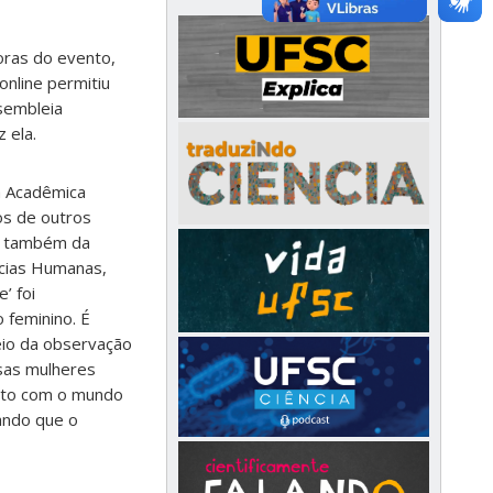
doras do evento,
online permitiu
sembleia
 ela.
a Acadêmica
os de outros
o também da
ncias Humanas,
’ foi
 feminino. É
eio da observação
ssas mulheres
ato com o mundo
tando que o