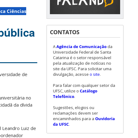
a Ciências
pública
CONTATOS
A
Agência de Comunicação
da
Universidade Federal de Santa
Catarina é o setor responsável
pela atualização de notícias no
site da UFSC. Para solicitar uma
iversidade de
divulgação, acesse
o site
.
Para falar com qualquer setor da
UFSC, utilize o
Catálogo
Telefônico
.
niversitária no
cidadã da dívida
Sugestões, elogios ou
reclamações devem ser
encaminhados para a
Ouvidoria
da UFSC
.
l Leandro Luiz de
coordenador