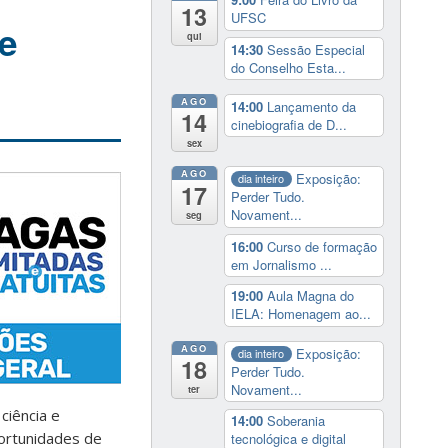
13
UFSC
e
qui
14:30
Sessão Especial
do Conselho Esta...
AGO
14:00
Lançamento da
14
cinebiografia de D...
sex
AGO
Exposição:
dia inteiro
17
Perder Tudo.
Novament...
seg
16:00
Curso de formação
em Jornalismo ...
19:00
Aula Magna do
IELA: Homenagem ao...
AGO
Exposição:
dia inteiro
18
Perder Tudo.
Novament...
ter
ciência e
14:00
Soberania
portunidades de
tecnológica e digital