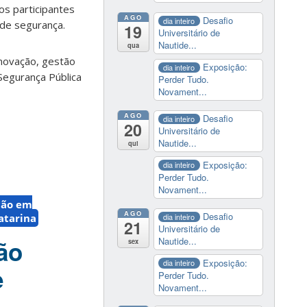
os participantes
AGO
Desafio
dia inteiro
 de segurança.
19
Universitário de
Nautide...
qua
inovação, gestão
Exposição:
dia inteiro
Segurança Pública
Perder Tudo.
Novament...
AGO
Desafio
dia inteiro
20
Universitário de
Nautide...
qui
Exposição:
dia inteiro
Perder Tudo.
Novament...
ção em
AGO
Desafio
dia inteiro
atarina
21
Universitário de
ão
Nautide...
sex
Exposição:
dia inteiro
e
Perder Tudo.
Novament...