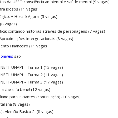
tas da UFSC: consciência ambiental e saúde mental (9 vagas)
ara idosos (11 vagas)
ógico: A Hora é Agora! (5 vagas)
(8 vagas)
tica: contando histórias através de personagens (7 vagas)
 Aproximações intergeracionais (8 vagas)
nto Financeiro (11 vagas)
poníveis
são:
u NETI-UNAPI – Turma 1 (13 vagas)
u NETI-UNAPI – Turma 2 (11 vagas)
u NETI-UNAPI – Turma 3 (17 vagas)
la che ti fa bene! (12 vagas)
aliano para iniciantes (continuação) (10 vagas)
taliana (8 vagas)
s), Alemão Básico 2 (8 vagas)