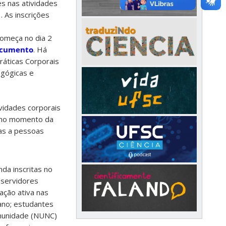
es nas atividades
 As inscrições
omeça no dia 2
ocumento
. Há
ráticas Corporais
agógicas e
ividades corporais
o no momento da
das a pessoas
da inscritas no
 servidores
ação ativa nas
ano; estudantes
omunidade (NUNC)