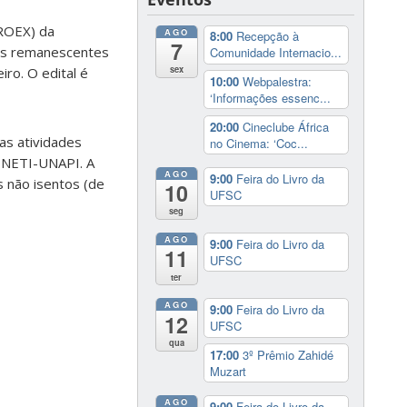
PROEX) da
AGO
8:00
Recepção à
7
agas remanescentes
Comunidade Internacio...
sex
iro. O edital é
10:00
Webpalestra:
‘Informações essenc...
20:00
Cineclube África
as atividades
no Cinema: ‘Coc...
o NETI-UNAPI. A
AGO
9:00
Feira do Livro da
s não isentos (de
10
UFSC
seg
AGO
9:00
Feira do Livro da
11
UFSC
ter
AGO
9:00
Feira do Livro da
12
UFSC
qua
17:00
3º Prêmio Zahidé
Muzart
AGO
9:00
Feira do Livro da