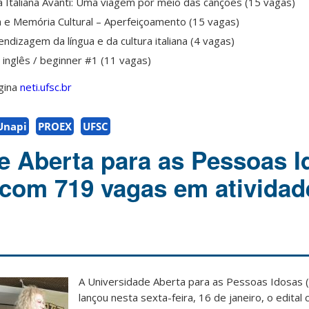
a Italiana Avanti: Uma viagem por meio das canções (15 vagas)
ura e Memória Cultural – Aperfeiçoamento (15 vagas)
ndizagem da língua e da cultura italiana (4 vagas)
inglês / beginner #1 (11 vagas)
gina
neti.ufsc.br
Unapi
PROEX
UFSC
e Aberta para as Pessoas I
l com 719 vagas em atividad
A Universidade Aberta para as Pessoas Idosas
lançou nesta sexta-feira, 16 de janeiro, o edital