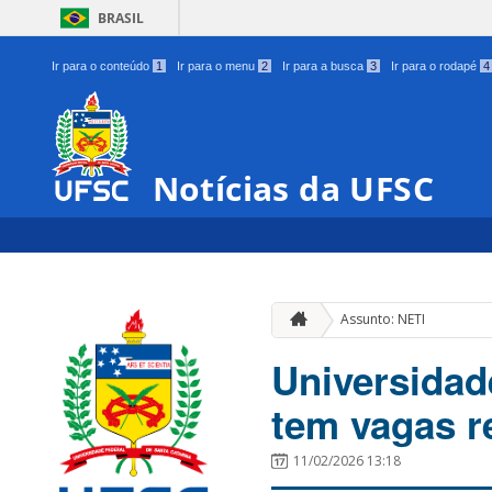
BRASIL
Ir para o conteúdo
1
Ir para o menu
2
Ir para a busca
3
Ir para o rodapé
4
Notícias da UFSC
Assunto: NETI
Universidad
tem vagas 
11/02/2026 13:18