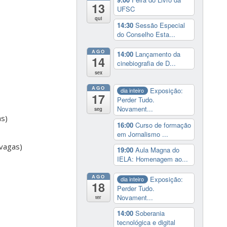
13
UFSC
qui
14:30
Sessão Especial
do Conselho Esta...
AGO
14:00
Lançamento da
14
cinebiografia de D...
sex
AGO
Exposição:
dia inteiro
17
Perder Tudo.
Novament...
seg
as)
16:00
Curso de formação
em Jornalismo ...
 vagas)
19:00
Aula Magna do
IELA: Homenagem ao...
AGO
Exposição:
dia inteiro
18
Perder Tudo.
Novament...
ter
14:00
Soberania
tecnológica e digital