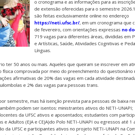
o cronograma e as informações para as inscriçõ
de extensão oferecidas para o semestre 2026.1.
são feitas exclusivamente online no endereço
https://neti.ufsc.br/
, em um cronograma que c
de fevereiro, com orientações expressas
no d
719 vagas para diferentes áreas, divididas em P
e Artísticas, Saúde, Atividades Cognitivas e Ped
Línguas.
rio ter 50 anos ou mais. Aqueles que queiram se inscrever em at
o física comprovada por meio do preenchimento do questionári
m ações afirmativas de 20% das vagas em cada atividade destina
quilombolas e 2% das vagas para pessoas trans.
or semestre, mas há isenção prevista para pessoas de baixa ren
Também podem ser isentos: ministrantes ativos do NETI-UNAPI;
docentes da UFSC ativos e aposentados; estudantes com particip
s e Adultos (EJA e CEJA)do Polo NETI-UNAPI ou egressos até 1 
ão da UFSC e participantes ativos no projeto NETI-UNAPI na C