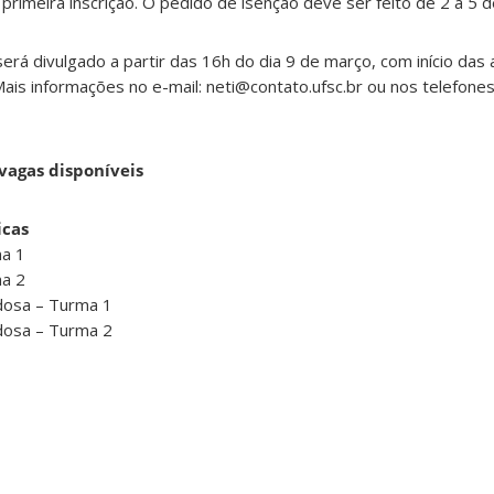
rimeira inscrição. O pedido de isenção deve ser feito de 2 a 5 d
será divulgado a partir das 16h do dia 9 de março, com início das 
ais informações no e-mail: neti@contato.ufsc.br ou nos telefone
vagas disponíveis
icas
a 1
a 2
dosa – Turma 1
dosa – Turma 2