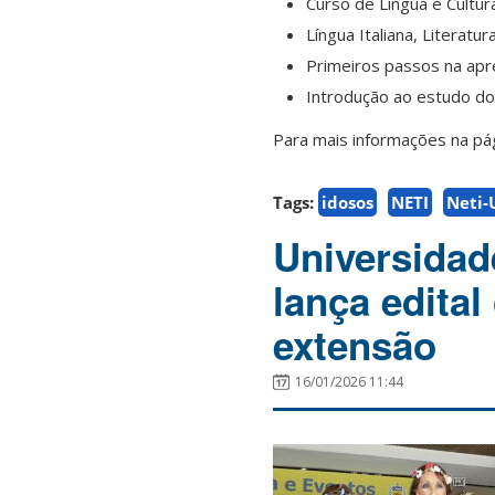
Curso de Língua e Cultur
Língua Italiana, Literat
Primeiros passos na apre
Introdução ao estudo do 
Para mais informações na pá
Tags:
idosos
NETI
Neti-
Universidad
lança edita
extensão
16/01/2026 11:44