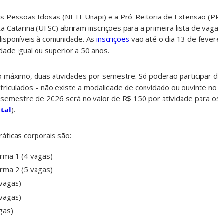
as Pessoas Idosas (NETI-Unapi) e a Pró-Reitoria de Extensão (
a Catarina (UFSC) abriram inscrições para a primeira lista de v
disponíveis à comunidade. As
inscrições
vão até o dia 13 de fevere
ade igual ou superior a 50 anos.
no máximo, duas atividades por semestre. Só poderão participar d
riculados – não existe a modalidade de convidado ou ouvinte n
o semestre de 2026 será no valor de R$ 150 por atividade para o
ital
).
ráticas corporais são:
rma 1 (4 vagas)
rma 2 (5 vagas)
vagas)
vagas)
gas)