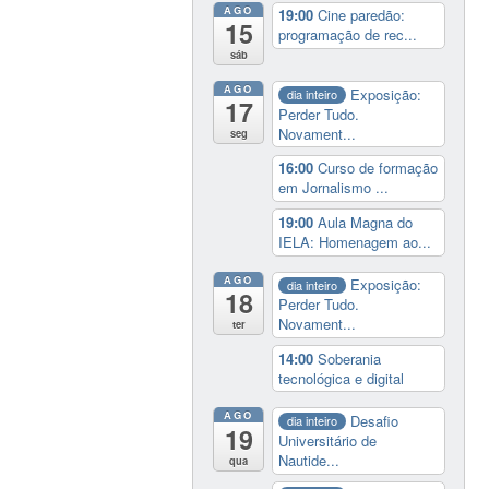
AGO
19:00
Cine paredão:
15
programação de rec...
sáb
AGO
Exposição:
dia inteiro
17
Perder Tudo.
Novament...
seg
16:00
Curso de formação
em Jornalismo ...
19:00
Aula Magna do
IELA: Homenagem ao...
AGO
Exposição:
dia inteiro
18
Perder Tudo.
Novament...
ter
14:00
Soberania
tecnológica e digital
AGO
Desafio
dia inteiro
19
Universitário de
Nautide...
qua