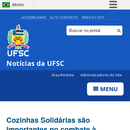
BRASIL
Simplifique!
ACESSIBILIDADE
ALTO CONTRASTE
MAPA DO SITE
Comunica BR
Participe
Acesso à informação
Legislação
Notícias da UFSC
Canais
Área Restrita
Administradores do Site
MENU
Cozinhas Solidárias são
importantes no combate à