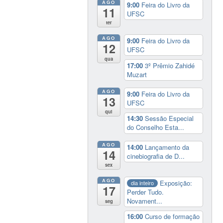
AGO
9:00
Feira do Livro da
11
UFSC
ter
AGO
9:00
Feira do Livro da
12
UFSC
qua
17:00
3º Prêmio Zahidé
Muzart
AGO
9:00
Feira do Livro da
13
UFSC
qui
14:30
Sessão Especial
do Conselho Esta...
AGO
14:00
Lançamento da
14
cinebiografia de D...
sex
AGO
Exposição:
dia inteiro
17
Perder Tudo.
Novament...
seg
16:00
Curso de formação