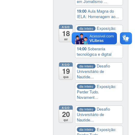
em Jornalismo ...
19:00
Aula Magna do
IELA: Homenagem ao...
AGO
Exposição:
dia inteiro
18
Perder Tudo.
Novament...
ter
14:00
Soberania
tecnológica e digital
AGO
Desafio
dia inteiro
19
Universitário de
Nautide...
qua
Exposição:
dia inteiro
Perder Tudo.
Novament...
AGO
Desafio
dia inteiro
20
Universitário de
Nautide...
qui
Exposição:
dia inteiro
Perder Tudo.