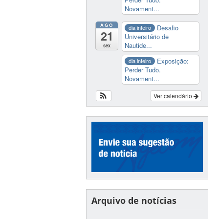
Novament...
AGO
Desafio
dia inteiro
21
Universitário de
Nautide...
sex
Exposição:
dia inteiro
Perder Tudo.
Novament...
Ver calendário
Arquivo de notícias