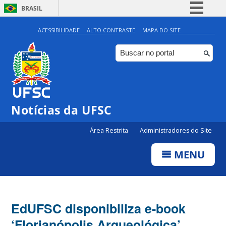
BRASIL
Simplifique!
ACESSIBILIDADE
ALTO CONTRASTE
MAPA DO SITE
Comunica BR
Participe
Acesso à informação
Legislação
Notícias da UFSC
Canais
Área Restrita
Administradores do Site
MENU
EdUFSC disponibiliza e-book
‘Florianópolis Arqueológica’