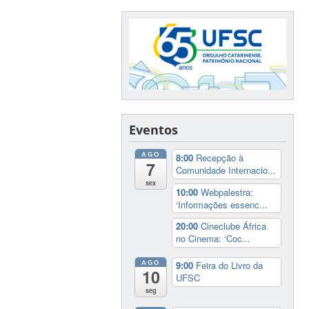
Eventos
AGO
8:00
Recepção à
7
Comunidade Internacio...
sex
10:00
Webpalestra:
‘Informações essenc...
20:00
Cineclube África
no Cinema: ‘Coc...
AGO
9:00
Feira do Livro da
10
UFSC
seg