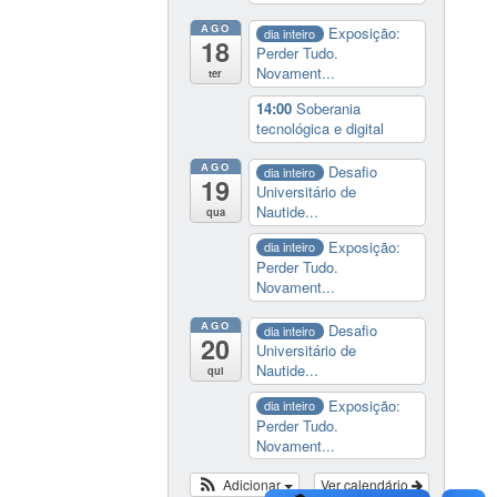
AGO
Exposição:
dia inteiro
18
Perder Tudo.
Novament...
ter
14:00
Soberania
tecnológica e digital
AGO
Desafio
dia inteiro
19
Universitário de
Nautide...
qua
Exposição:
dia inteiro
Perder Tudo.
Novament...
AGO
Desafio
dia inteiro
20
Universitário de
Nautide...
qui
Exposição:
dia inteiro
Perder Tudo.
Novament...
Adicionar
Ver calendário