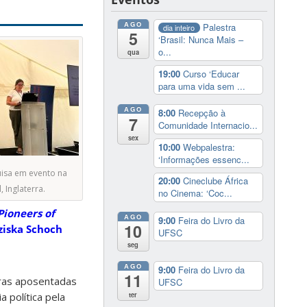
AGO
Palestra
dia inteiro
5
‘Brasil: Nunca Mais –
o...
qua
19:00
Curso ‘Educar
para uma vida sem ...
AGO
8:00
Recepção à
7
Comunidade Internacio...
sex
10:00
Webpalestra:
‘Informações essenc...
uisa em evento na
20:00
Cineclube África
 Inglaterra.
no Cinema: ‘Coc...
Pioneers of
AGO
9:00
Feira do Livro da
10
ziska Schoch
UFSC
seg
AGO
9:00
Feira do Livro da
11
oras aposentadas
UFSC
ter
 política pela