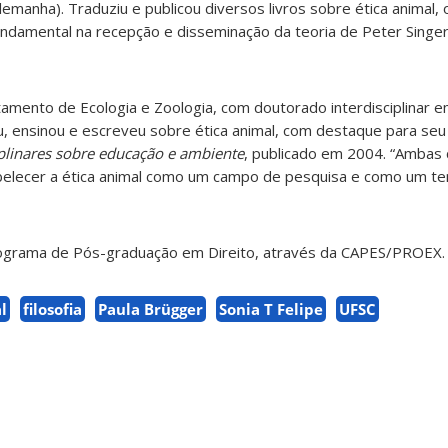
emanha). Traduziu e publicou diversos livros sobre ética animal, 
damental na recepção e disseminação da teoria de Peter Singe
tamento de Ecologia e Zoologia, com doutorado interdisciplinar e
ensinou e escreveu sobre ética animal, com destaque para seu 
iplinares sobre educação e ambiente
, publicado em 2004. “Ambas 
abelecer a ética animal como um campo de pesquisa e como um t
rograma de Pós-graduação em Direito, através da CAPES/PROEX.
l
filosofia
Paula Brügger
Sonia T Felipe
UFSC