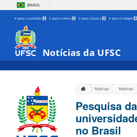
BRASIL
Ir para o conteúdo
1
Ir para o menu
2
Ir para a busca
3
Ir para o rodapé
4
Notícias da UFSC
Notícias
Notícias
Pesquisa da
universidad
no Brasil