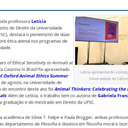
pela professora
Letícia
ento de Direito da Universidade
FSC), destaca o pioneirismo de duas
bre ética animal nos programas de
idade.
rs of Ethical Sensitivity to Animals at
a Catarina in Brazil
foi apresentado
Letícia apresentando a pesq
l Oxford Animal Ethics Summer
Universidade de Oxford,
8 de agosto, na Universidade de
a do encontro deste ano foi
Animal Thinkers: Celebrating the 
als
. Além de Letícia, o trabalho tem co-autoria de
Gabriela Fran
da graduação e do mestrado em Direito da UFSC.
ria acadêmica de Sônia T. Felipe e Paula Brügger, ambas profess
ao departamento de Filosofia e doutora em filosofia moral e teoria