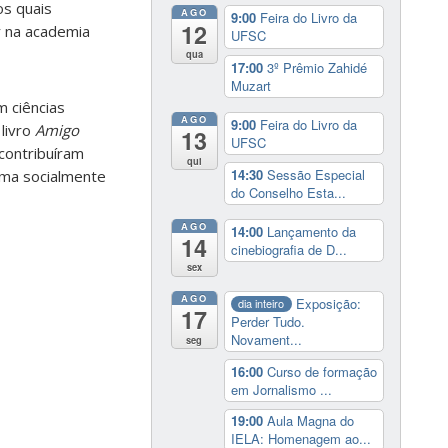
os quais
AGO
9:00
Feira do Livro da
12
r na academia
UFSC
qua
17:00
3º Prêmio Zahidé
Muzart
m ciências
AGO
9:00
Feira do Livro da
livro
Amigo
13
UFSC
contribuíram
qui
14:30
Sessão Especial
ema socialmente
do Conselho Esta...
AGO
14:00
Lançamento da
14
cinebiografia de D...
sex
AGO
Exposição:
dia inteiro
17
Perder Tudo.
Novament...
seg
16:00
Curso de formação
em Jornalismo ...
19:00
Aula Magna do
IELA: Homenagem ao...