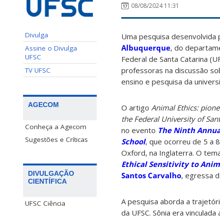
08/08/2024 11:31
Divulga
Uma pesquisa desenvolvida 
Albuquerque
, do departam
Assine o Divulga
UFSC
Federal de Santa Catarina (U
professoras na discussão so
TV UFSC
ensino e pesquisa da univers
AGECOM
O artigo
Animal Ethics: pionee
the Federal University of Sant
Conheça a Agecom
no evento
The Ninth Annua
Sugestões e Críticas
School
, que ocorreu de 5 a 
Oxford, na Inglaterra. O tem
Ethical Sensitivity to Anim
DIVULGAÇÃO
Santos Carvalho
, egressa 
CIENTÍFICA
A pesquisa aborda a trajetó
UFSC Ciência
da UFSC. Sônia era vinculada 