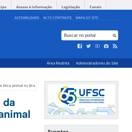
cipe
Acesso à informação
Legislação
Canais
ACESSIBILIDADE
ALTO CONTRASTE
MAPA DO SITE
Área Restrita
Administradores do Site
 ética animal no Brasil
 da
 animal
Eventos