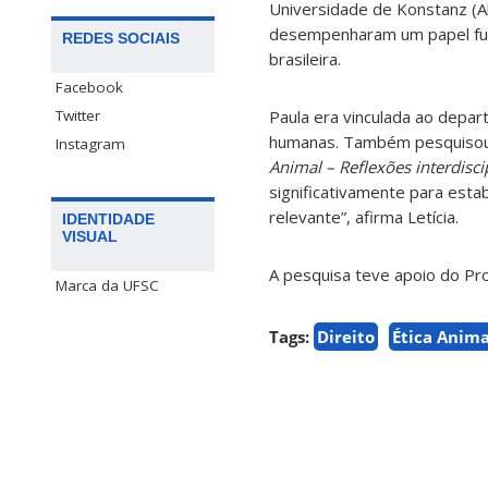
Universidade de Konstanz (Al
desempenharam um papel fun
REDES SOCIAIS
brasileira.
Facebook
Twitter
Paula era vinculada ao depar
humanas. Também pesquisou, 
Instagram
Animal – Reflexões interdisc
significativamente para est
relevante”, afirma Letícia.
IDENTIDADE
VISUAL
A pesquisa teve apoio do P
Marca da UFSC
Tags:
Direito
Ética Anima