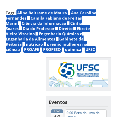
Tags:
Aline Beltrame de Moura
Ana Carolina
Fernandes
Camila Fabiano de Freitas
Marin
Ciência da Informação
Cíntia
Soares
Dia do Professor
Direito
Elizete
Vieira Vitorino
Engenharia Química e
Engenharia de Alimentos
Gabinete da
Reitoria
nutrição
prêmio mulheres na
ciência
PROAFE
PROPESQ
química
UFSC
Eventos
AGO
9:00
Feira do Livro da