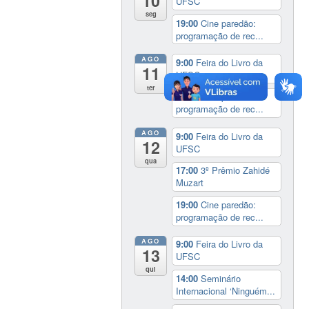
10
UFSC
seg
19:00
Cine paredão:
programação de rec...
AGO
9:00
Feira do Livro da
11
UFSC
ter
19:00
Cine paredão:
programação de rec...
AGO
9:00
Feira do Livro da
12
UFSC
qua
17:00
3º Prêmio Zahidé
Muzart
19:00
Cine paredão:
programação de rec...
AGO
9:00
Feira do Livro da
13
UFSC
qui
14:00
Seminário
Internacional ‘Ninguém...