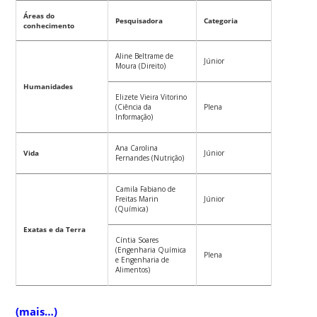
Áreas do
Pesquisadora
Categoria
conhecimento
Aline Beltrame de
Júnior
Moura (Direito)
Humanidades
Elizete Vieira Vitorino
(Ciência da
Plena
Informação)
Ana Carolina
Vida
Júnior
Fernandes (Nutrição)
Camila Fabiano de
Freitas Marin
Júnior
(Química)
Exatas e da Terra
Cíntia Soares
(Engenharia Química
Plena
e Engenharia de
Alimentos)
(mais…)