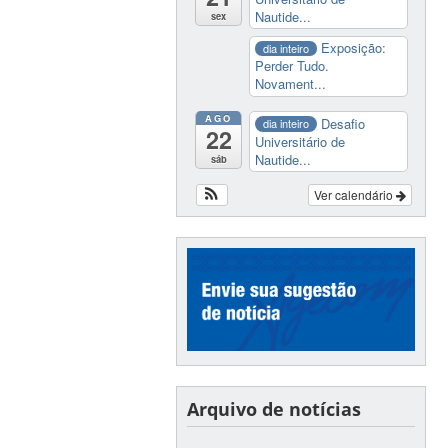
Nautide...
sex
Exposição:
dia inteiro
Perder Tudo.
Novament...
AGO
Desafio
dia inteiro
22
Universitário de
Nautide...
sáb
Ver calendário
Arquivo de notícias