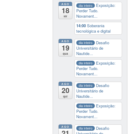
AGO
Exposição:
dia inteiro
18
Perder Tudo.
Novament...
ter
14:00
Soberania
tecnológica e digital
AGO
Desafio
dia inteiro
19
Universitário de
Nautide...
qua
Exposição:
dia inteiro
Perder Tudo.
Novament...
AGO
Desafio
dia inteiro
20
Universitário de
Nautide...
qui
Exposição:
dia inteiro
Perder Tudo.
Novament...
AGO
Desafio
dia inteiro
21
Universitário de