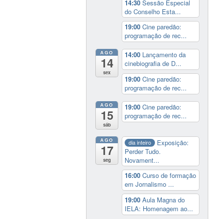
14:30
Sessão Especial
do Conselho Esta...
19:00
Cine paredão:
programação de rec...
AGO
14:00
Lançamento da
14
cinebiografia de D...
sex
19:00
Cine paredão:
programação de rec...
AGO
19:00
Cine paredão:
15
programação de rec...
sáb
AGO
Exposição:
dia inteiro
17
Perder Tudo.
Novament...
seg
16:00
Curso de formação
em Jornalismo ...
19:00
Aula Magna do
IELA: Homenagem ao...