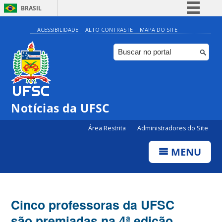
BRASIL
Simplifique!
ACESSIBILIDADE
ALTO CONTRASTE
MAPA DO SITE
Comunica BR
Participe
Acesso à informação
Legislação
Notícias da UFSC
Canais
Área Restrita
Administradores do Site
MENU
Cinco professoras da UFSC
são premiadas na 4ª edição