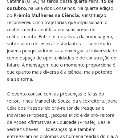
Catarina (UFSC) na tarde desta quarta-feira,
15 de
outubro
, na Sala dos Conselhos. Na quarta edição
do
Prêmio Mulheres na Ciência
, a instituição
reconheceu cinco trajetórias que impulsionam o
conhecimento científico em suas áreas de
conhecimento. Entre os objetivos da homenagem,
sobressai o de inspirar estudantes — sobretudo
jovens pesquisadoras — a enxergar a Universidade
como espaço de oportunidades e de construção do
futuro. A mensagem que o momento proporciona é
que quanto mais diversa é a ciência, mais potente
ela se torna.
O evento contou com as presenças e falas do
reitor, Irineu Manoel de Souza; da vice-reitora, Joana
Célia dos Passos; do pró-reitor de Pesquisa e
Inovação (Propesq), Jacques Mick; e da pró-reitora
de Ações Afirmativas e Equidade (Proafe), Leslie
Sedrez Chaves — lideranças que também
entregaram os diplomas às homenageadas do dia. A