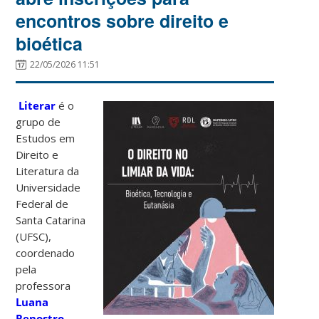
encontros sobre direito e
bioética
22/05/2026 11:51
Literar
é o
grupo de
Estudos em
Direito e
Literatura da
Universidade
Federal de
Santa Catarina
(UFSC),
coordenado
pela
professora
Luana
Renostro