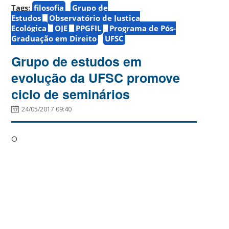
Tags:
filosofia
Grupo de
Estudos
Observatório de Justiça
Ecológica
OJE
PPGFIL
Programa de Pós-
Graduação em Direito
UFSC
Grupo de estudos em
evolução da UFSC promove
ciclo de seminários
24/05/2017 09:40
O