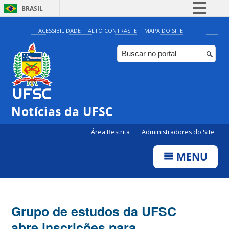
BRASIL
Simplifique!
ACESSIBILIDADE
ALTO CONTRASTE
MAPA DO SITE
Comunica BR
Participe
Acesso à informação
Legislação
Notícias da UFSC
Canais
Área Restrita
Administradores do Site
MENU
Grupo de estudos da UFSC
abre inscrições para