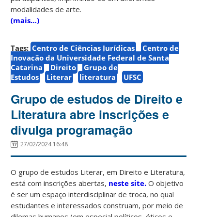
modalidades de arte.
(mais…)
Tags:
Centro de Ciências Jurídicas
Centro de
Inovação da Universidade Federal de Santa
Catarina
Direito
Grupo de
Estudos
Literar
literatura
UFSC
Grupo de estudos de Direito e
Literatura abre inscrições e
divulga programação
27/02/2024 16:48
O grupo de estudos Literar, em Direito e Literatura,
está com inscrições abertas,
neste site.
O objetivo
é ser um espaço interdisciplinar de troca, no qual
estudantes e interessados construam, por meio de
dilemas humanos (em especial políticos, éticos e