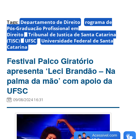
Tags:
Departamento de Direito
rograma de
Pós-Graduação Profissional em
Direito
Tribunal de Justiça de Santa Catarina
(TJSC)
UFSC
Universidade Federal de Santa
Catarina
Festival Palco Giratório
apresenta ‘Leci Brandão – Na
palma da mão’ com apoio da
UFSC
09/08/2024 16:31