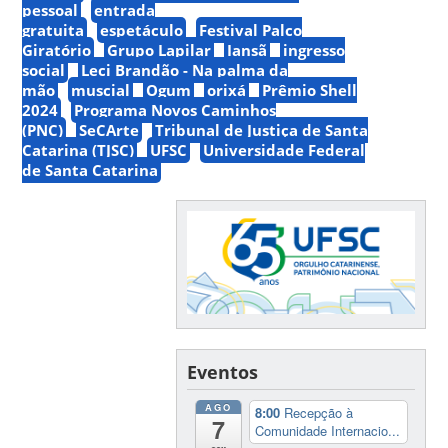
pessoal
entrada
gratuita
espetáculo
Festival Palco
Giratório
Grupo Lapilar
Iansã
ingresso
social
Leci Brandão - Na palma da
mão
muscial
Ogum
orixá
Prêmio Shell
2024
Programa Novos Caminhos
(PNC)
SeCArte
Tribunal de Justiça de Santa
Catarina (TJSC)
UFSC
Universidade Federal
de Santa Catarina
Eventos
AGO
8:00
Recepção à
7
Comunidade Internacio...