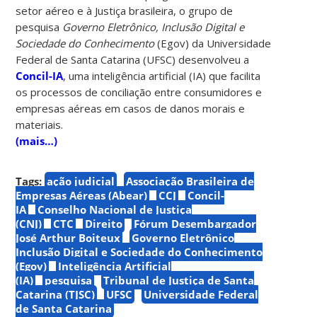
setor aéreo e à Justiça brasileira, o grupo de
pesquisa
Governo Eletrônico, Inclusão Digital e
Sociedade do Conhecimento
(Egov) da Universidade
Federal de Santa Catarina (UFSC) desenvolveu a
Concil-IA
, uma inteligência artificial (IA) que facilita
os processos de conciliação entre consumidores e
empresas aéreas em casos de danos morais e
materiais.
(mais…)
Tags:
ação judicial
Associação Brasileira de
Empresas Aéreas (Abear)
CCJ
Concil-
IA
Conselho Nacional de Justiça
(CNJ)
CTC
Direito
Fórum Desembargador
José Arthur Boiteux
Governo Eletrônico
Inclusão Digital e Sociedade do Conhecimento
(Egov)
Inteligência Artificial
(IA)
pesquisa
Tribunal de Justiça de Santa
Catarina (TJSC)
UFSC
Universidade Federal
de Santa Catarina