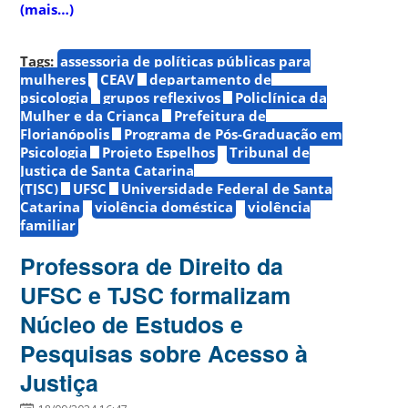
(mais…)
Tags:
assessoria de políticas públicas para
mulheres
CEAV
departamento de
psicologia
grupos reflexivos
Policlínica da
Mulher e da Criança
Prefeitura de
Florianópolis
Programa de Pós-Graduação em
Psicologia
Projeto Espelhos
Tribunal de
Justiça de Santa Catarina
(TJSC)
UFSC
Universidade Federal de Santa
Catarina
violência doméstica
violência
familiar
Professora de Direito da
UFSC e TJSC formalizam
Núcleo de Estudos e
Pesquisas sobre Acesso à
Justiça