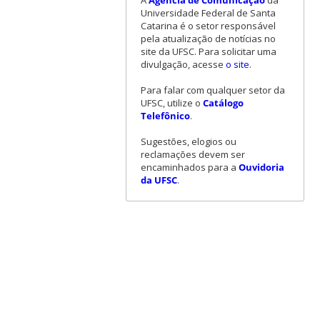
A
Agência de Comunicação
da
Universidade Federal de Santa
Catarina é o setor responsável
pela atualização de notícias no
site da UFSC. Para solicitar uma
divulgação, acesse
o site
.
Para falar com qualquer setor da
UFSC, utilize o
Catálogo
Telefônico
.
Sugestões, elogios ou
reclamações devem ser
encaminhados para a
Ouvidoria
da UFSC
.