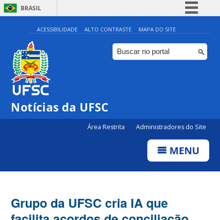
BRASIL
Simplifique!
ACESSIBILIDADE
ALTO CONTRASTE
MAPA DO SITE
Comunica BR
Participe
Acesso à informação
Legislação
Notícias da UFSC
Canais
Área Restrita
Administradores do Site
MENU
Grupo da UFSC cria IA que
facilita acordos de conciliação