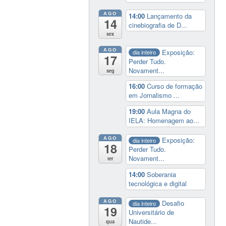
AGO
14:00
Lançamento da
14
cinebiografia de D...
sex
AGO
Exposição:
dia inteiro
17
Perder Tudo.
Novament...
seg
16:00
Curso de formação
em Jornalismo ...
19:00
Aula Magna do
IELA: Homenagem ao...
AGO
Exposição:
dia inteiro
18
Perder Tudo.
Novament...
ter
14:00
Soberania
tecnológica e digital
AGO
Desafio
dia inteiro
19
Universitário de
Nautide...
qua