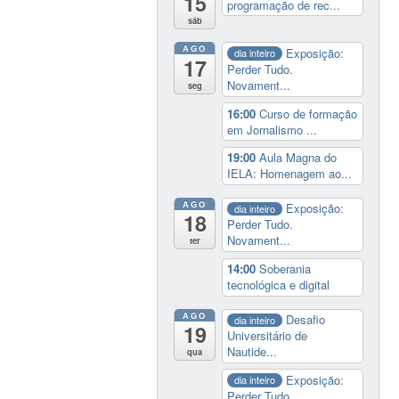
15
programação de rec...
sáb
AGO
Exposição:
dia inteiro
17
Perder Tudo.
Novament...
seg
16:00
Curso de formação
em Jornalismo ...
19:00
Aula Magna do
IELA: Homenagem ao...
AGO
Exposição:
dia inteiro
18
Perder Tudo.
Novament...
ter
14:00
Soberania
tecnológica e digital
AGO
Desafio
dia inteiro
19
Universitário de
Nautide...
qua
Exposição:
dia inteiro
Perder Tudo.