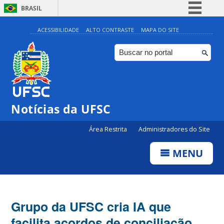
BRASIL
Simplifique!
ACESSIBILIDADE
ALTO CONTRASTE
MAPA DO SITE
Comunica BR
Participe
Acesso à informação
Legislação
Notícias da UFSC
Canais
Área Restrita
Administradores do Site
MENU
Grupo da UFSC cria IA que
facilita acordos de conciliação