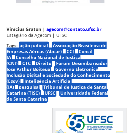
Vinícius Graton
|
agecom@contato.ufsc.br
Estagiário da Agecom | UFSC
Tags:
ação judicial
Associação Brasileira de
Empresas Aéreas (Abear)
CCJ
Concil-
IA
Conselho Nacional de Justiça
(CNJ)
CTC
Direito
Fórum Desembargador
José Arthur Boiteux
Governo Eletrônico
Inclusão Digital e Sociedade do Conhecimento
(Egov)
Inteligência Artificial
(IA)
pesquisa
Tribunal de Justiça de Santa
Catarina (TJSC)
UFSC
Universidade Federal
de Santa Catarina