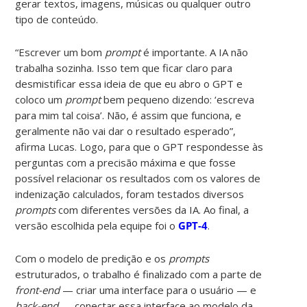
gerar textos, imagens, músicas ou qualquer outro
tipo de conteúdo.
“Escrever um bom
prompt
é importante. A IA não
trabalha sozinha. Isso tem que ficar claro para
desmistificar essa ideia de que eu abro o GPT e
coloco um
prompt
bem pequeno dizendo: ‘escreva
para mim tal coisa’. Não, é assim que funciona, e
geralmente não vai dar o resultado esperado”,
afirma Lucas. Logo, para que o GPT respondesse às
perguntas com a precisão máxima e que fosse
possível relacionar os resultados com os valores de
indenização calculados, foram testados diversos
prompts
com diferentes versões da IA. Ao final, a
versão escolhida pela equipe foi o
GPT-4
.
Com o modelo de predição e os
prompts
estruturados, o trabalho é finalizado com a parte de
front-end
— criar uma interface para o usuário — e
back-end
— conectar essa interface ao modelo da