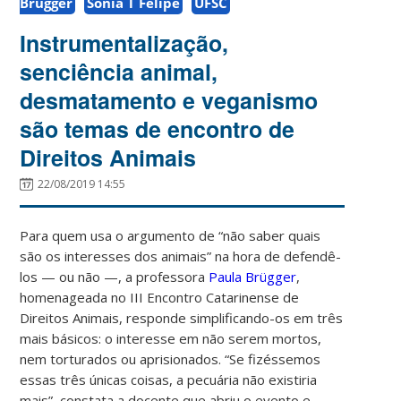
Brügger
Sonia T Felipe
UFSC
Instrumentalização,
senciência animal,
desmatamento e veganismo
são temas de encontro de
Direitos Animais
22/08/2019 14:55
Para quem usa o argumento de “não saber quais
são os interesses dos animais” na hora de defendê-
los
—
ou não
—,
a professora
Paula Brügger
,
homenageada no III Encontro Catarinense de
Direitos Animais, responde simplificando-os em três
mais básicos: o interesse em não serem mortos,
nem torturados ou aprisionados. “Se fizéssemos
essas três únicas coisas, a pecuária não existiria
mais”, constata a docente que abriu o evento e