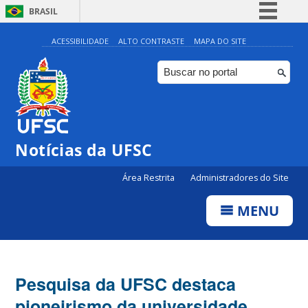
BRASIL
Simplifique!
ACESSIBILIDADE
ALTO CONTRASTE
MAPA DO SITE
Comunica BR
Participe
Acesso à informação
Legislação
Notícias da UFSC
Canais
Área Restrita
Administradores do Site
MENU
Pesquisa da UFSC destaca
pioneirismo da universidade