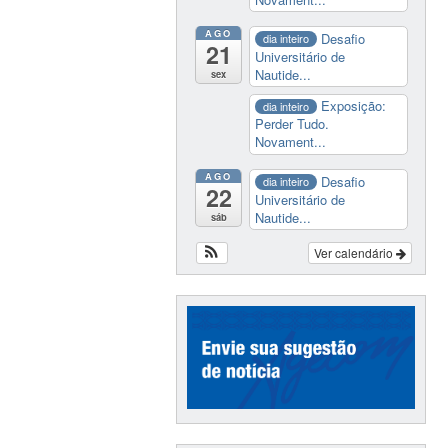
AGO
Desafio
dia inteiro
21
Universitário de
Nautide...
sex
Exposição:
dia inteiro
Perder Tudo.
Novament...
AGO
Desafio
dia inteiro
22
Universitário de
Nautide...
sáb
Ver calendário