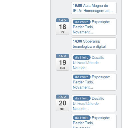
19:00
Aula Magna do
IELA: Homenagem ao...
AGO
Exposição:
dia inteiro
18
Perder Tudo.
Novament...
ter
14:00
Soberania
tecnológica e digital
AGO
Desafio
dia inteiro
19
Universitário de
Nautide...
qua
Exposição:
dia inteiro
Perder Tudo.
Novament...
AGO
Desafio
dia inteiro
20
Universitário de
Nautide...
qui
Exposição:
dia inteiro
Perder Tudo.
Novament...