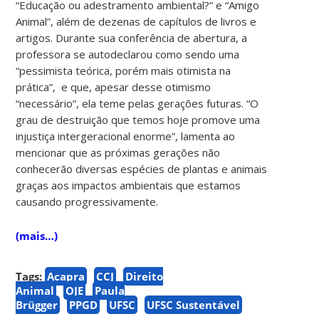
“Educação ou adestramento ambiental?” e “Amigo
Animal”, além de dezenas de capítulos de livros e
artigos. Durante sua conferência de abertura, a
professora se autodeclarou como sendo uma
“pessimista teórica, porém mais otimista na
prática”, e que, apesar desse otimismo
“necessário”, ela teme pelas gerações futuras. “O
grau de destruição que temos hoje promove uma
injustiça intergeracional enorme”, lamenta ao
mencionar que as próximas gerações não
conhecerão diversas espécies de plantas e animais
graças aos impactos ambientais que estamos
causando progressivamente.
(mais…)
Tags:
Acapra
CCJ
Direito
Animal
OJE
Paula
Brügger
PPGD
UFSC
UFSC Sustentável