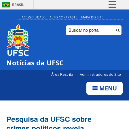
BRASIL
Simplifique!
ACESSIBILIDADE
ALTO CONTRASTE
MAPA DO SITE
Comunica BR
Participe
Acesso à informação
Legislação
Notícias da UFSC
Canais
Área Restrita
Administradores do Site
MENU
Pesquisa da UFSC sobre
crimes políticos revela