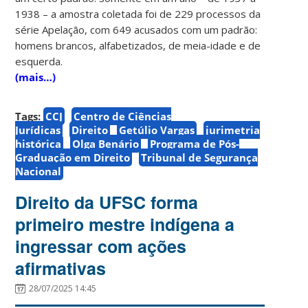
1938 – a amostra coletada foi de 229 processos da
série Apelação, com 649 acusados com um padrão:
homens brancos, alfabetizados, de meia-idade e de
esquerda.
(mais…)
Tags:
CCJ
Centro de Ciências
Jurídicas
Direito
Getúlio Vargas
jurimetria
histórica
Olga Benário
Programa de Pós-
Graduação em Direito
Tribunal de Segurança
Nacional
Direito da UFSC forma
primeiro mestre indígena a
ingressar com ações
afirmativas
28/07/2025 14:45