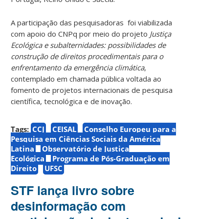
A participação das pesquisadoras foi viabilizada
com apoio do CNPq por meio do projeto
Justiça
Ecológica e subalternidades: possibilidades de
construção de direitos procedimentais para o
enfrentamento da emergência climática
,
contemplado em chamada pública voltada ao
fomento de projetos internacionais de pesquisa
científica, tecnológica e de inovação.
Tags:
CCJ
CEISAL
Conselho Europeu para a
Pesquisa em Ciências Sociais da América
Latina
Observatório de Justiça
Ecológica
Programa de Pós-Graduação em
Direito
UFSC
STF lança livro sobre
desinformação com