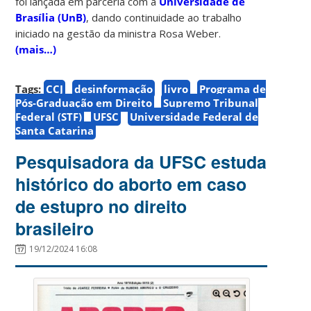
foi lançada em parceria com a
Universidade de
Brasília (UnB)
, dando continuidade ao trabalho
iniciado na gestão da ministra Rosa Weber.
(mais…)
Tags:
CCJ
desinformação
livro
Programa de
Pós-Graduação em Direito
Supremo Tribunal
Federal (STF)
UFSC
Universidade Federal de
Santa Catarina
Pesquisadora da UFSC estuda
histórico do aborto em caso
de estupro no direito
brasileiro
19/12/2024 16:08