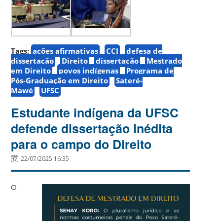
Tags:
ações afirmativas
CCJ
defesa de
dissertação
Direito
dissertação
Mestrado
em Direito
povos indígenas
Programa de
Pós-Graduação em Direito
Sateré-
Mawé
UFSC
Estudante indígena da UFSC
defende dissertação inédita
para o campo do Direito
22/07/2025 16:35
O