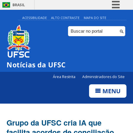
BRASIL
Simplifique!
ACESSIBILIDADE
ALTO CONTRASTE
MAPA DO SITE
Comunica BR
Participe
Acesso à informação
Legislação
Notícias da UFSC
Canais
Área Restrita
Administradores do Site
MENU
Grupo da UFSC cria IA que
facilita acordos de conciliação