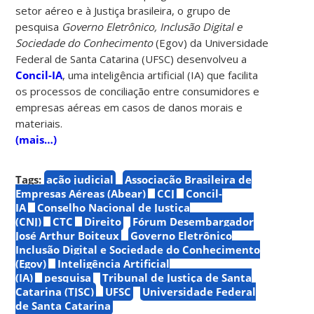
setor aéreo e à Justiça brasileira, o grupo de
pesquisa
Governo Eletrônico, Inclusão Digital e
Sociedade do Conhecimento
(Egov) da Universidade
Federal de Santa Catarina (UFSC) desenvolveu a
Concil-IA
, uma inteligência artificial (IA) que facilita
os processos de conciliação entre consumidores e
empresas aéreas em casos de danos morais e
materiais.
(mais…)
Tags:
ação judicial
Associação Brasileira de
Empresas Aéreas (Abear)
CCJ
Concil-
IA
Conselho Nacional de Justiça
(CNJ)
CTC
Direito
Fórum Desembargador
José Arthur Boiteux
Governo Eletrônico
Inclusão Digital e Sociedade do Conhecimento
(Egov)
Inteligência Artificial
(IA)
pesquisa
Tribunal de Justiça de Santa
Catarina (TJSC)
UFSC
Universidade Federal
de Santa Catarina