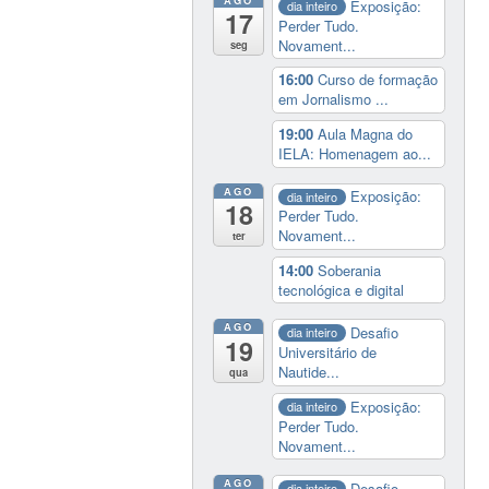
Exposição:
dia inteiro
17
Perder Tudo.
Novament...
seg
16:00
Curso de formação
em Jornalismo ...
19:00
Aula Magna do
IELA: Homenagem ao...
AGO
Exposição:
dia inteiro
18
Perder Tudo.
Novament...
ter
14:00
Soberania
tecnológica e digital
AGO
Desafio
dia inteiro
19
Universitário de
Nautide...
qua
Exposição:
dia inteiro
Perder Tudo.
Novament...
AGO
Desafio
dia inteiro