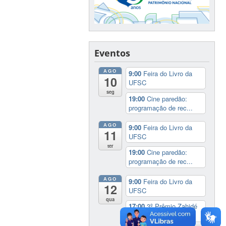
Eventos
AGO
9:00
Feira do Livro da
10
UFSC
seg
19:00
Cine paredão:
programação de rec...
AGO
9:00
Feira do Livro da
11
UFSC
ter
19:00
Cine paredão:
programação de rec...
AGO
9:00
Feira do Livro da
12
UFSC
qua
17:00
3º Prêmio Zahidé
Muzart