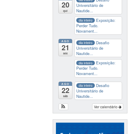
20
Universitário de
Nautide...
qui
Exposição:
dia inteiro
Perder Tudo.
Novament...
AGO
Desafio
dia inteiro
21
Universitário de
Nautide...
sex
Exposição:
dia inteiro
Perder Tudo.
Novament...
AGO
Desafio
dia inteiro
22
Universitário de
Nautide...
sáb
Ver calendário