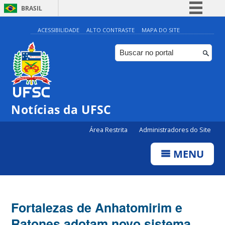
BRASIL
Simplifique!
ACESSIBILIDADE
ALTO CONTRASTE
MAPA DO SITE
Comunica BR
Participe
Acesso à informação
Legislação
Notícias da UFSC
Canais
Área Restrita
Administradores do Site
MENU
Fortalezas de Anhatomirim e
Ratones adotam novo sistema