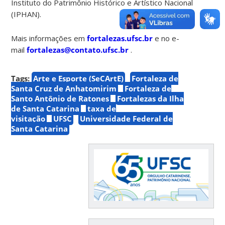
Instituto do Patrimônio Histórico e Artístico Nacional
(IPHAN).
Mais informações em
fortalezas.ufsc.br
e no e-
mail
fortalezas@contato.ufsc.br
.
Tags:
Arte e Esporte (SeCArtE)
Fortaleza de
Santa Cruz de Anhatomirim
Fortaleza de
Santo Antônio de Ratones
Fortalezas da Ilha
de Santa Catarina
taxa de
visitação
UFSC
Universidade Federal de
Santa Catarina