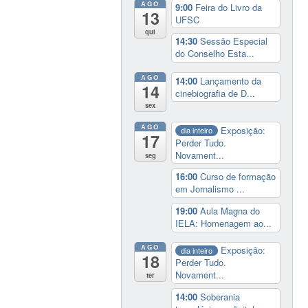
AGO
9:00
Feira do Livro da
13
UFSC
qui
14:30
Sessão Especial
do Conselho Esta...
AGO
14:00
Lançamento da
14
cinebiografia de D...
sex
AGO
Exposição:
dia inteiro
17
Perder Tudo.
Novament...
seg
16:00
Curso de formação
em Jornalismo ...
19:00
Aula Magna do
IELA: Homenagem ao...
AGO
Exposição:
dia inteiro
18
Perder Tudo.
Novament...
ter
14:00
Soberania