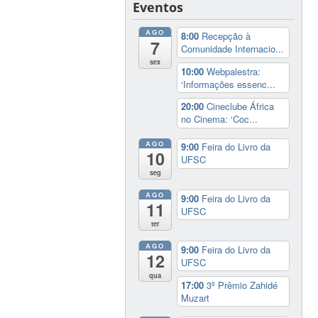
Eventos
AGO
8:00
Recepção à
7
Comunidade Internacio...
sex
10:00
Webpalestra:
‘Informações essenc...
20:00
Cineclube África
no Cinema: ‘Coc...
AGO
9:00
Feira do Livro da
10
UFSC
seg
AGO
9:00
Feira do Livro da
11
UFSC
ter
AGO
9:00
Feira do Livro da
12
UFSC
qua
17:00
3º Prêmio Zahidé
Muzart