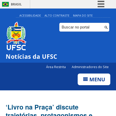
BRASIL
Simplifique!
ACESSIBILIDADE
ALTO CONTRASTE
MAPA DO SITE
Comunica BR
Participe
Acesso à informação
Legislação
Notícias da UFSC
Canais
Área Restrita
Administradores do Site
MENU
‘Livro na Praça’ discute
trajetórias, protagonismos e