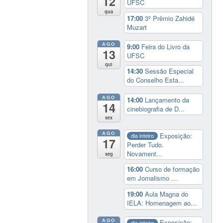
12
UFSC
qua
17:00
3º Prêmio Zahidé
Muzart
AGO
9:00
Feira do Livro da
13
UFSC
qui
14:30
Sessão Especial
do Conselho Esta...
AGO
14:00
Lançamento da
14
cinebiografia de D...
sex
AGO
Exposição:
dia inteiro
17
Perder Tudo.
Novament...
seg
16:00
Curso de formação
em Jornalismo ...
19:00
Aula Magna do
IELA: Homenagem ao...
AGO
Exposição:
dia inteiro