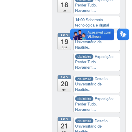
18
Perder Tudo.
Novament...
ter
14:00
Soberania
tecnológica e digital
AGO
Desafio
dia inteiro
19
Universitário de
Nautide...
qua
Exposição:
dia inteiro
Perder Tudo.
Novament...
AGO
Desafio
dia inteiro
20
Universitário de
Nautide...
qui
Exposição:
dia inteiro
Perder Tudo.
Novament...
AGO
Desafio
dia inteiro
21
Universitário de
Nautide...
sex