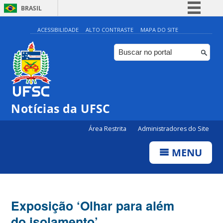
BRASIL
Simplifique!
ACESSIBILIDADE
ALTO CONTRASTE
MAPA DO SITE
Comunica BR
Participe
Acesso à informação
Legislação
Notícias da UFSC
Canais
Área Restrita
Administradores do Site
MENU
Exposição ‘Olhar para além
do isolamento’