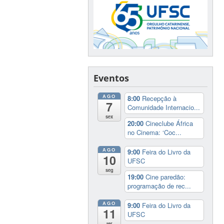
Eventos
AGO
8:00
Recepção à
7
Comunidade Internacio...
sex
20:00
Cineclube África
no Cinema: ‘Coc...
AGO
9:00
Feira do Livro da
10
UFSC
seg
19:00
Cine paredão:
programação de rec...
AGO
9:00
Feira do Livro da
11
UFSC
ter