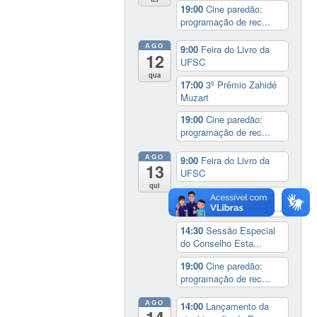
19:00
Cine paredão:
programação de rec...
AGO
9:00
Feira do Livro da
12
UFSC
qua
17:00
3º Prêmio Zahidé
Muzart
19:00
Cine paredão:
programação de rec...
AGO
9:00
Feira do Livro da
13
UFSC
qui
14:00
Seminário
Internacional ‘Ninguém...
14:30
Sessão Especial
do Conselho Esta...
19:00
Cine paredão:
programação de rec...
AGO
14:00
Lançamento da