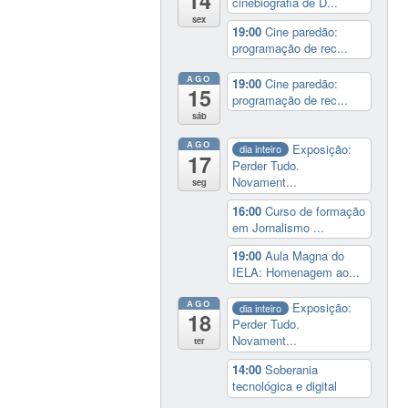
14
cinebiografia de D...
sex
19:00
Cine paredão:
programação de rec...
AGO
19:00
Cine paredão:
15
programação de rec...
sáb
AGO
Exposição:
dia inteiro
17
Perder Tudo.
Novament...
seg
16:00
Curso de formação
em Jornalismo ...
19:00
Aula Magna do
IELA: Homenagem ao...
AGO
Exposição:
dia inteiro
18
Perder Tudo.
Novament...
ter
14:00
Soberania
tecnológica e digital