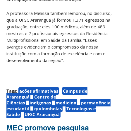
A professora Melissa também lembrou, no discurso,
que a UFSC Araranguá já formou 1.371 egressos na
graduação, entre eles 100 médicos, além de 489
mestres e 7 profissionais egressos da Residência
Multiprofissional em Saúde da Família. “Esses
avanços evidenciam o compromisso da nossa
instituição com a formação de excelência e com o
desenvolvimento da região”.
Tags:
ações afirmativas
Campus de
Araranguá
Centro de
Ciências
indígenas
medicina
permanência
estudantil
quilombolas
Tecnologias e
Saúde
UFSC Araranguá
MEC promove pesquisa