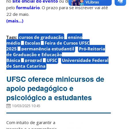
no
site oficial do evento
ou diretamente
pelo
formulário
. O prazo para se inscrever vai até
22 de maio.
(mais…)
Tags:
cursos de graduação
ensino
médio
Escolas
Feira de Cursos UFSC
2025
permanência estudantil
Pró-Reitoria
de Graduação e Educação
Básica
prograd
UFSC
Universidade Federal
de Santa Catarina
UFSC oferece minicursos de
apoio pedagógico e
psicológico a estudantes
10/03/2025 10:45
Com intuito de garantir a
inserção e a permanência