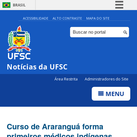
BRASIL
Simplifique!
ACESSIBILIDADE
ALTO CONTRASTE
MAPA DO SITE
Comunica BR
Participe
Acesso à informação
Legislação
Notícias da UFSC
Canais
Área Restrita
Administradores do Site
MENU
Curso de Araranguá forma
primeiros médicos indígenas