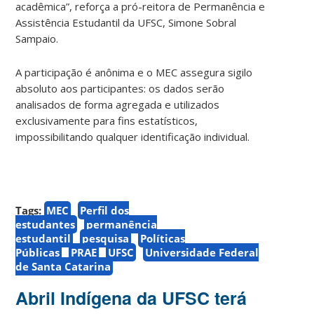
acadêmica”, reforça a pró-reitora de Permanência e
Assistência Estudantil da UFSC, Simone Sobral
Sampaio.
A participação é anônima e o MEC assegura sigilo
absoluto aos participantes: os dados serão
analisados de forma agregada e utilizados
exclusivamente para fins estatísticos,
impossibilitando qualquer identificação individual.
Tags:
MEC
Perfil dos
estudantes
permanência
estudantil
pesquisa
Políticas
Públicas
PRAE
UFSC
Universidade Federal
de Santa Catarina
Abril Indígena da UFSC terá