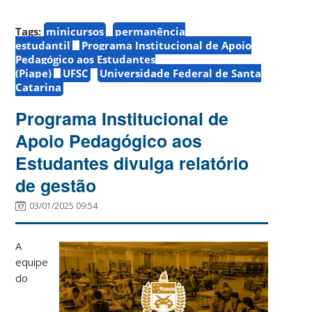
Tags:
minicursos
permanência
estudantil
Programa Institucional de Apoio
Pedagógico aos Estudantes
(Piape)
UFSC
Universidade Federal de Santa
Catarina
Programa Institucional de
Apoio Pedagógico aos
Estudantes divulga relatório
de gestão
03/01/2025 09:54
A
equipe
do