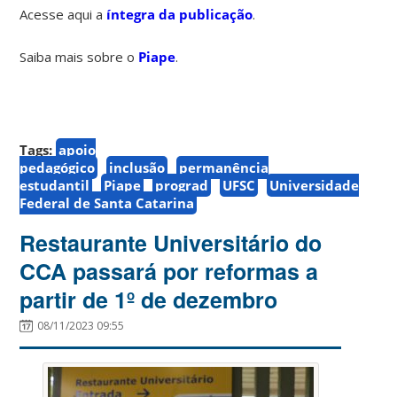
Acesse aqui a
íntegra da publicação
.
Saiba mais sobre o
Piape
.
Tags:
apoio
pedagógico
inclusão
permanência
estudantil
Piape
prograd
UFSC
Universidade
Federal de Santa Catarina
Restaurante Universitário do
CCA passará por reformas a
partir de 1º de dezembro
08/11/2023 09:55