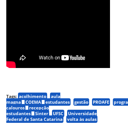
Tags:
acolhimento
aula
magna
COEMA
estudantes
gestão
PROAFE
progr
calouros
recepção
estudantes
Sinter
UFSC
Universidade
Federal de Santa Catarina
volta às aulas