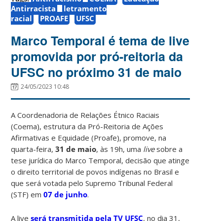
Antirracista
letramento
racial
PROAFE
UFSC
Marco Temporal é tema de live
promovida por pró-reitoria da
UFSC no próximo 31 de maio
24/05/2023 10:48
A Coordenadoria de Relações Étnico Raciais
(Coema), estrutura da Pró-Reitoria de Ações
Afirmativas e Equidade (Proafe), promove, na
quarta-feira,
31 de maio
, às 19h, uma
live
sobre a
tese jurídica do Marco Temporal, decisão que atinge
o direito territorial de povos indígenas no Brasil e
que será votada pelo Supremo Tribunal Federal
(STF) em
07 de junho
.
A live
será transmitida pela TV UFSC
, no dia 31,