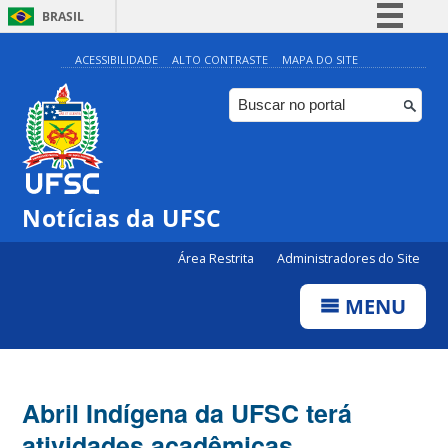
BRASIL
Simplifique!
ACESSIBILIDADE
ALTO CONTRASTE
MAPA DO SITE
Comunica BR
Participe
Acesso à informação
Legislação
Notícias da UFSC
Canais
Área Restrita
Administradores do Site
MENU
Abril Indígena da UFSC terá
atividades acadêmicas,