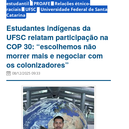
estudantil
PROAFE
Relações étnico-
raciais
UFSC
Universidade Federal de Santa
Catarina
Estudantes indígenas da
UFSC relatam participação na
COP 30: “escolhemos não
morrer mais e negociar com
os colonizadores”
08/12/2025 09:33