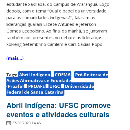
estudante xakriabá, do Campus de Araranguá. Logo
depois, com o tema “Qual o papel da universidade
para as comunidades indígenas?”, falaram as
lideranças guarani Elizete Antunes e Jeferson
Gomes Leopoldino. Ao final da manhã, se juntaram
também aos presentes no debate as lideranças
xokleng Setembrino Camlém e Carli Caxias Popó.
(mais…)
Tags:
Abril Indígena
COEMA
Pró-Reitoria de
Ações Afirmativas e Equidade
(Proafe)
PROAFE
UFSC
Universidade
Federal de Santa Catarina
Abril Indígena: UFSC promove
eventos e atividades culturais
27/03/2023 14:48