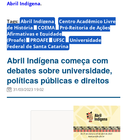
Abril Indígena
.
Tags:
Abril Indígena
Centro Acadêmico Livre
de História
COEMA
Pró-Reitoria de Ações
Afirmativas e Equidade
(Proafe)
PROAFE
UFSC
Universidade
Federal de Santa Catarina
Abril Indígena começa com
debates sobre universidade,
políticas públicas e direitos
31/03/2023 19:02