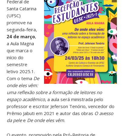
Federal de
Santa Catarina
(UFSC)
promove na
segunda-feira,
24 de março
,
a Aula Magna
que marca o
início do
semestre
letivo 2025.1.
Com o tema
De
onde eles vêm:
uma reflexão sobre a formação de leitores no
espaço acadêmico
, a aula será ministrada pelo
professor e escritor Jeferson Tenório, vencedor do
Prêmio Jabuti em 2021 e autor das obras
O avesso
da pele
e
De onde eles vêm
.
O evento, promovido pela Pró-Reitoria de