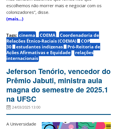
escolhemos não morrer mais e negociar com os
colonizadores”, disse.
(mais…)
Tags:
cinema
COEMA
Coordenadoria de
Relações Étnico-Raciais (COEMA)
COP
30
estudantes indígenas
Pró-Reitoria de
Ações Afirmativas e Equidade
relações
internacionais
Jeferson Tenório, vencedor do
Prêmio Jabuti, ministra aula
magna do semestre de 2025.1
na UFSC
24/03/2025 13:00
A Universidade