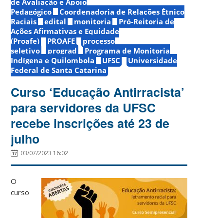
de Avaliação e Apoio
Pedagógico
Coordenadoria de Relações Étnico
Raciais
edital
monitoria
Pró-Reitoria de
Ações Afirmativas e Equidade
(Proafe)
PROAFE
processo
seletivo
prograd
Programa de Monitoria
Indígena e Quilombola
UFSC
Universidade
Federal de Santa Catarina
Curso ‘Educação Antirracista’
para servidores da UFSC
recebe inscrições até 23 de
julho
03/07/2023 16:02
O
curso