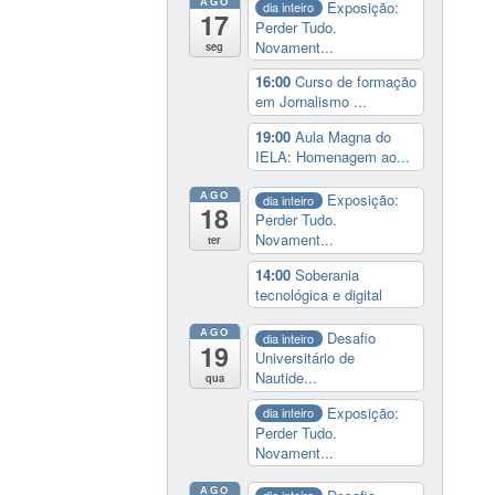
AGO
Exposição:
dia inteiro
17
Perder Tudo.
Novament...
seg
16:00
Curso de formação
em Jornalismo ...
19:00
Aula Magna do
IELA: Homenagem ao...
AGO
Exposição:
dia inteiro
18
Perder Tudo.
Novament...
ter
14:00
Soberania
tecnológica e digital
AGO
Desafio
dia inteiro
19
Universitário de
Nautide...
qua
Exposição:
dia inteiro
Perder Tudo.
Novament...
AGO