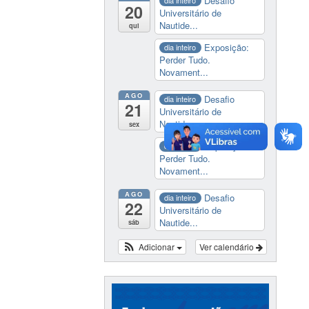
Desafio
dia inteiro
20
Universitário de
Nautide...
qui
Exposição:
dia inteiro
Perder Tudo.
Novament...
AGO
Desafio
dia inteiro
21
Universitário de
Nautide...
sex
Exposição:
dia inteiro
Perder Tudo.
Novament...
AGO
Desafio
dia inteiro
22
Universitário de
Nautide...
sáb
Adicionar
Ver calendário