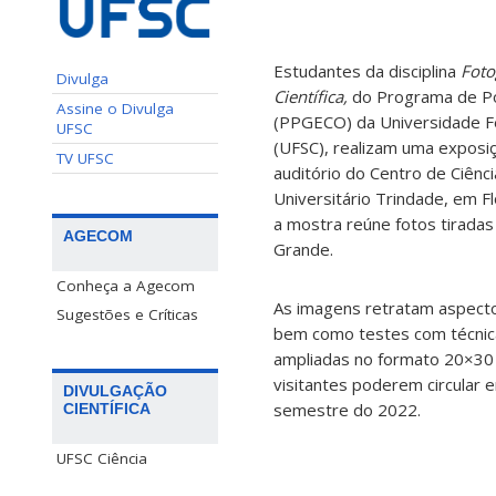
Estudantes
da disciplina
Foto
Divulga
Científica,
do Programa de Pó
Assine o Divulga
(PPGECO) da Universidade Fe
UFSC
(UFSC), realizam uma exposi
TV UFSC
auditório do Centro de Ciênc
Universitário Trindade, em Fl
a
mostra reúne fotos tiradas
AGECOM
Grande.
Conheça a Agecom
As imagens retratam aspecto
Sugestões e Críticas
bem como testes com técnica
ampliadas no formato 20×30 
visitantes poderem circular e
DIVULGAÇÃO
semestre do 2022.
CIENTÍFICA
UFSC Ciência