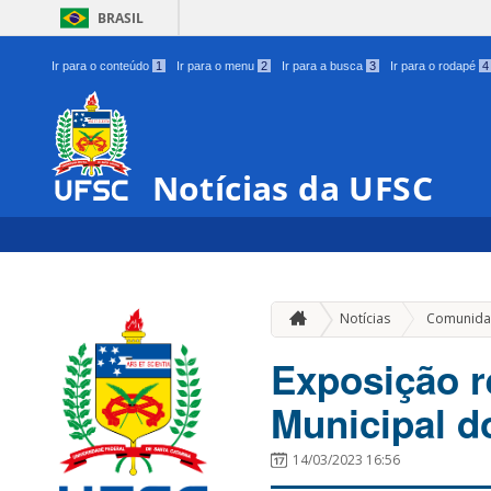
BRASIL
Ir para o conteúdo
1
Ir para o menu
2
Ir para a busca
3
Ir para o rodapé
4
Notícias da UFSC
Notícias
Comunida
Exposição r
Municipal d
14/03/2023 16:56