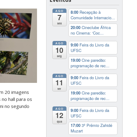
AGO
8:00
Recepção à
7
Comunidade Internacio...
sex
20:00
Cineclube África
no Cinema: ‘Coc...
AGO
9:00
Feira do Livro da
10
UFSC
seg
19:00
Cine paredão:
programação de rec...
AGO
9:00
Feira do Livro da
11
UFSC
ter
com 20 imagens
19:00
Cine paredão:
programação de rec...
no hall para os
ini no segundo
AGO
9:00
Feira do Livro da
12
UFSC
qua
17:00
3º Prêmio Zahidé
Muzart