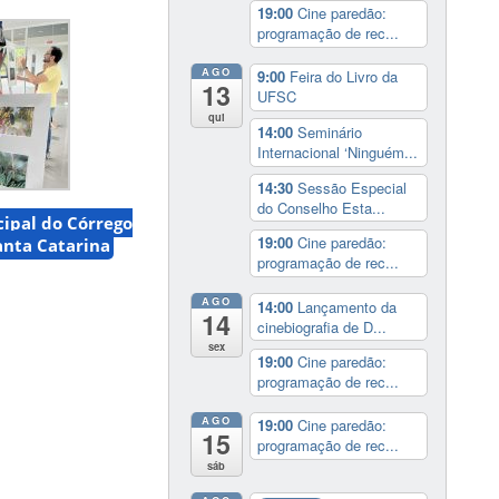
19:00
Cine paredão:
programação de rec...
AGO
9:00
Feira do Livro da
13
UFSC
qui
14:00
Seminário
Internacional ‘Ninguém...
14:30
Sessão Especial
do Conselho Esta...
ipal do Córrego
19:00
Cine paredão:
anta Catarina
programação de rec...
AGO
14:00
Lançamento da
14
cinebiografia de D...
sex
19:00
Cine paredão:
programação de rec...
AGO
19:00
Cine paredão:
15
programação de rec...
sáb