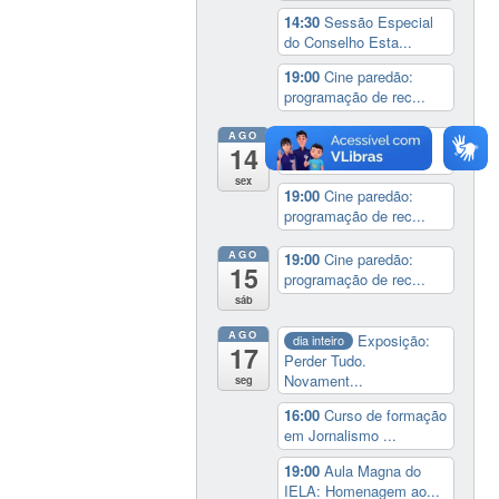
14:30
Sessão Especial
do Conselho Esta...
19:00
Cine paredão:
programação de rec...
AGO
14:00
Lançamento da
14
cinebiografia de D...
sex
19:00
Cine paredão:
programação de rec...
AGO
19:00
Cine paredão:
15
programação de rec...
sáb
AGO
Exposição:
dia inteiro
17
Perder Tudo.
Novament...
seg
16:00
Curso de formação
em Jornalismo ...
19:00
Aula Magna do
IELA: Homenagem ao...