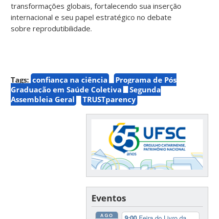
transformações globais, fortalecendo sua inserção
internacional e seu papel estratégico no debate
sobre reprodutibilidade.
Tags:
confiança na ciência
Programa de Pós
Graduação em Saúde Coletiva
Segunda
Assembleia Geral
TRUSTparency
Eventos
AGO
9:00
Feira do Livro da