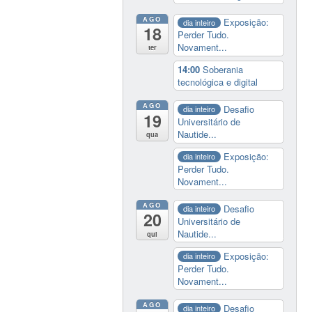
AGO
Exposição:
dia inteiro
18
Perder Tudo.
Novament...
ter
14:00
Soberania
tecnológica e digital
AGO
Desafio
dia inteiro
19
Universitário de
Nautide...
qua
Exposição:
dia inteiro
Perder Tudo.
Novament...
AGO
Desafio
dia inteiro
20
Universitário de
Nautide...
qui
Exposição:
dia inteiro
Perder Tudo.
Novament...
AGO
Desafio
dia inteiro