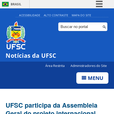
BRASIL
Simplifique!
ACESSIBILIDADE
ALTO CONTRASTE
MAPA DO SITE
Comunica BR
Participe
Acesso à informação
Legislação
Notícias da UFSC
Canais
Área Restrita
Administradores do Site
MENU
UFSC participa da Assembleia
Geral do projeto internacional