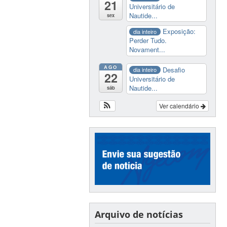
21
Universitário de
Nautide...
sex
Exposição:
dia inteiro
Perder Tudo.
Novament...
AGO
Desafio
dia inteiro
22
Universitário de
Nautide...
sáb
Ver calendário
Arquivo de notícias