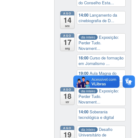
do Conselho Esta...
AGO
14:00
Lançamento da
14
cinebiografia de D...
sex
AGO
Exposição:
dia inteiro
17
Perder Tudo.
Novament...
seg
16:00
Curso de formação
em Jornalismo ...
19:00
Aula Magna do
IELA: Homenagem ao...
AGO
Exposição:
dia inteiro
18
Perder Tudo.
Novament...
ter
14:00
Soberania
tecnológica e digital
AGO
Desafio
dia inteiro
19
Universitário de