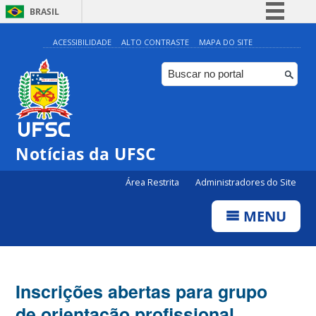
BRASIL
Simplifique!
ACESSIBILIDADE
ALTO CONTRASTE
MAPA DO SITE
Comunica BR
Participe
Acesso à informação
Legislação
Notícias da UFSC
Canais
Área Restrita
Administradores do Site
MENU
Inscrições abertas para grupo
de orientação profissional