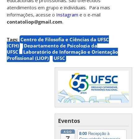
educacionais e profissionais. São oferecidos
atendimentos em grupo e individuais.
Para mais
informações, acesse o
Instagram
e o e-mail
contatoliop@gmail.com
.
Tags:
Centro de Filosofia e Ciências da UFSC
(CFH)
Departamento de Psicologia da
UFSC
Laboratório de Informação e Orientação
Profissional (LIOP)
UFSC
Eventos
AGO
8:00
Recepção à
7
Comunidade Internacio...