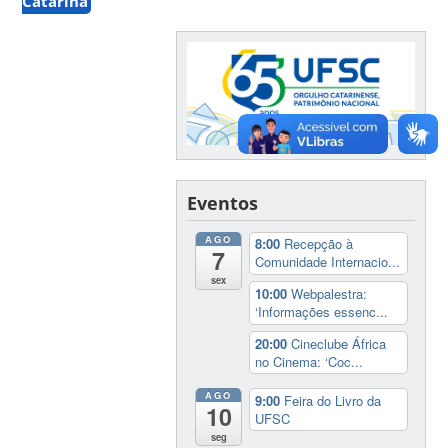
Catarina
Eventos
AGO
8:00
Recepção à
7
Comunidade Internacio...
sex
10:00
Webpalestra:
‘Informações essenc...
20:00
Cineclube África
no Cinema: ‘Coc...
AGO
9:00
Feira do Livro da
10
UFSC
seg