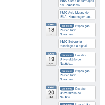
16:00
Curso de formação
em Jornalismo ...
19:00
Aula Magna do
IELA: Homenagem ao...
AGO
Exposição:
dia inteiro
18
Perder Tudo.
Novament...
ter
14:00
Soberania
tecnológica e digital
AGO
Desafio
dia inteiro
19
Universitário de
Nautide...
qua
Exposição:
dia inteiro
Perder Tudo.
Novament...
AGO
Desafio
dia inteiro
20
Universitário de
Nautide...
qui
Exposição:
dia inteiro