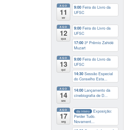
AGO
9:00
Feira do Livro da
11
UFSC
ter
AGO
9:00
Feira do Livro da
12
UFSC
qua
17:00
3º Prêmio Zahidé
Muzart
AGO
9:00
Feira do Livro da
13
UFSC
qui
14:30
Sessão Especial
do Conselho Esta...
AGO
14:00
Lançamento da
14
cinebiografia de D...
sex
AGO
Exposição:
dia inteiro
17
Perder Tudo.
Novament...
seg