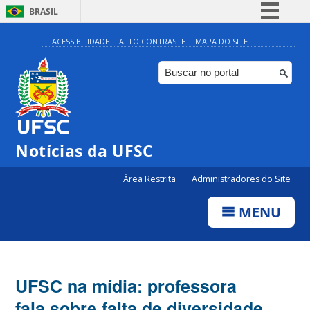
BRASIL
Simplifique!
ACESSIBILIDADE
ALTO CONTRASTE
MAPA DO SITE
Comunica BR
Participe
Acesso à informação
Legislação
Notícias da UFSC
Canais
Área Restrita
Administradores do Site
MENU
UFSC na mídia: professora
fala sobre falta de diversidade