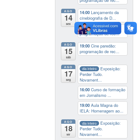
programação de rec...
AGO
14:00
Lançamento da
14
cinebiografia de D...
sex
19:00
Cine paredão:
programação de rec...
AGO
19:00
Cine paredão:
15
programação de rec...
sáb
AGO
Exposição:
dia inteiro
17
Perder Tudo.
Novament...
seg
16:00
Curso de formação
em Jornalismo ...
19:00
Aula Magna do
IELA: Homenagem ao...
AGO
Exposição:
dia inteiro
18
Perder Tudo.
Novament...
ter