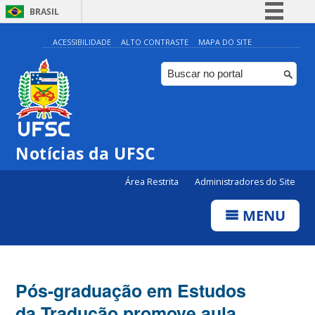
BRASIL
Simplifique!
ACESSIBILIDADE
ALTO CONTRASTE
MAPA DO SITE
Comunica BR
Participe
Acesso à informação
Legislação
Notícias da UFSC
Canais
Área Restrita
Administradores do Site
MENU
Pós-graduação em Estudos
da Tradução promove aula