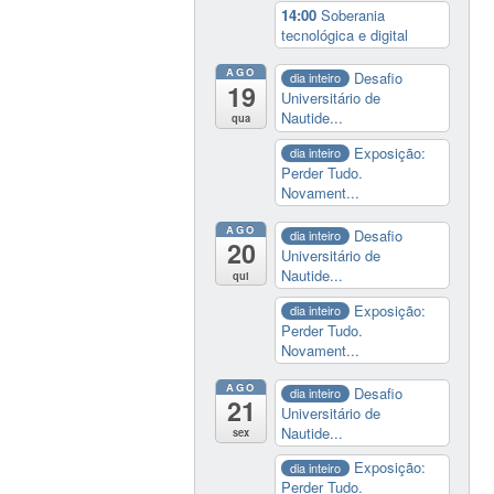
14:00
Soberania
tecnológica e digital
AGO
Desafio
dia inteiro
19
Universitário de
Nautide...
qua
Exposição:
dia inteiro
Perder Tudo.
Novament...
AGO
Desafio
dia inteiro
20
Universitário de
Nautide...
qui
Exposição:
dia inteiro
Perder Tudo.
Novament...
AGO
Desafio
dia inteiro
21
Universitário de
Nautide...
sex
Exposição:
dia inteiro
Perder Tudo.