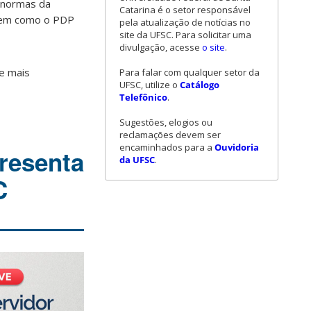
s normas da
Catarina é o setor responsável
 bem como o PDP
pela atualização de notícias no
site da UFSC. Para solicitar uma
divulgação, acesse
o site
.
 e mais
Para falar com qualquer setor da
UFSC, utilize o
Catálogo
Telefônico
.
Sugestões, elogios ou
reclamações devem ser
encaminhados para a
Ouvidoria
presenta
da UFSC
.
C