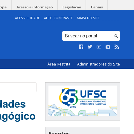
cipe
Acesso à informação
Legislação
Canais
ACESSIBILIDADE
ALTO CONTRASTE
MAPA DO SITE
Área Restrita
Administradores do Site
idades
agógico
Eventos