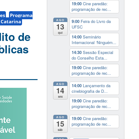
19:00
Cine paredão:
programação de rec...
res
Programa
AGO
 Catarina
9:00
Feira do Livro da
13
UFSC
ito de
qui
14:00
Seminário
Internacional ‘Ninguém...
blicas
14:30
Sessão Especial
do Conselho Esta...
19:00
Cine paredão:
programação de rec...
AGO
14:00
Lançamento da
14
cinebiografia de D...
sex
19:00
Cine paredão:
programação de rec...
AGO
19:00
Cine paredão:
15
programação de rec...
sáb