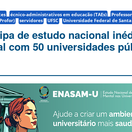
tes
écnico-administrativos em educação (TAEs)
Professo
Profor)
servidores
UFSC
Universidade Federal de Santa
ipa de estudo nacional inéd
l com 50 universidades pú