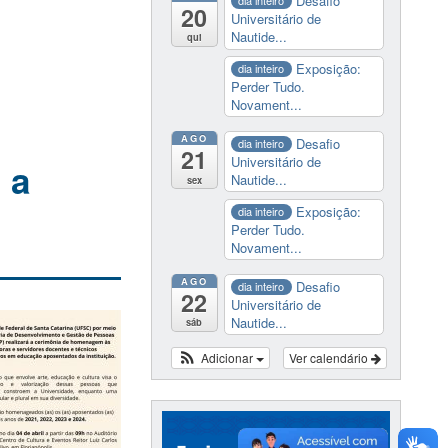
Desafio
dia inteiro
20
Universitário de
Nautide...
qui
Exposição:
dia inteiro
Perder Tudo.
Novament...
AGO
Desafio
dia inteiro
21
Universitário de
 a
Nautide...
sex
Exposição:
dia inteiro
Perder Tudo.
Novament...
AGO
Desafio
dia inteiro
22
Universitário de
Nautide...
sáb
Adicionar
Ver calendário