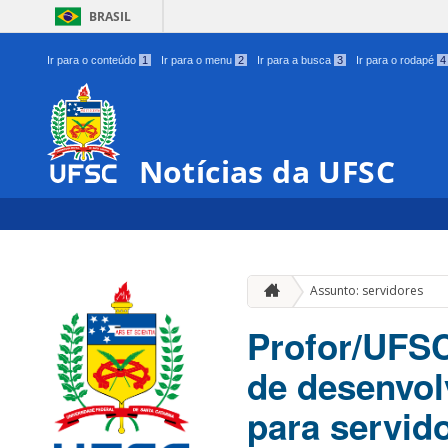
BRASIL
Ir para o conteúdo
1
Ir para o menu
2
Ir para a busca
3
Ir para o rodapé
4
Notícias da UFSC
Assunto: servidores
Profor/UFSC
de desenvol
para servid