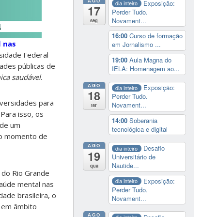
AGO
Exposição:
dia inteiro
17
Perder Tudo.
Novament...
seg
16:00
Curso de formação
 nas
em Jornalismo ...
rsidade Federal
19:00
Aula Magna do
ades públicas de
IELA: Homenagem ao...
ca saudável
.
AGO
Exposição:
dia inteiro
18
Perder Tudo.
iversidades para
Novament...
ter
 Para isso, os
14:00
Soberania
 de um
tecnológica e digital
ndo momento de
AGO
Desafio
dia inteiro
19
Universitário de
Nautide...
qua
l do Rio Grande
Exposição:
dia inteiro
saúde mental nas
Perder Tudo.
ade brasileira, o
Novament...
, em âmbito
AGO