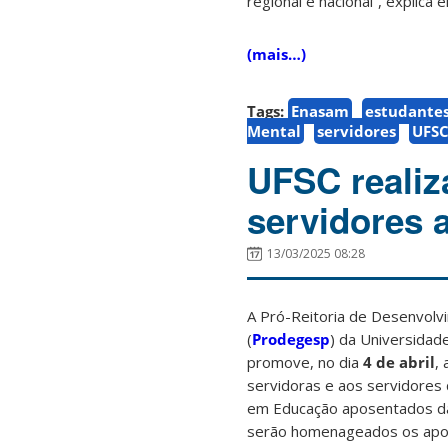
regional e nacional”, explica e
(mais…)
Tags:
Enasam
estudante
Mental
servidores
UFS
UFSC reali
servidores 
13/03/2025 08:28
A Pró-Reitoria de Desenvol
(
Prodegesp
) da Universidad
promove, no dia
4 de abril
,
servidoras e aos servidores 
em Educação aposentados da 
serão homenageados os apo