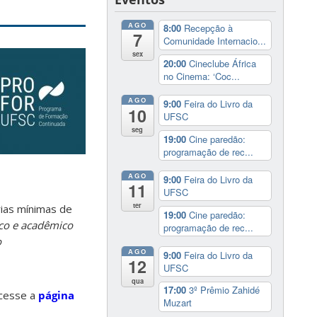
AGO
8:00
Recepção à
7
Comunidade Internacio...
sex
20:00
Cineclube África
no Cinema: ‘Coc...
AGO
9:00
Feira do Livro da
10
UFSC
seg
19:00
Cine paredão:
programação de rec...
AGO
9:00
Feira do Livro da
11
UFSC
ter
ias mínimas de
19:00
Cine paredão:
co e acadêmico
programação de rec...
o
AGO
9:00
Feira do Livro da
12
UFSC
qua
17:00
3º Prêmio Zahidé
acesse a
página
Muzart