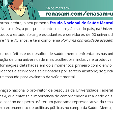
forma inédita, o seu primeiro
Estudo Nacional de Saúde Mental
. Neste mês, a pesquisa acontece na região sul do país, na Unive
 todo, o estudo abrange estudantes e servidores de 50 universid
ntre 18 e 75 anos, e tem como lema
Por uma comunidade acadêmi
r os efeitos e os desafios de saúde mental enfrentados nas un
ução de uma universidade mais acolhedora, inclusiva e produtiva.
informações detalhadas em dois momentos: primeiro com o envio
studantes e servidores selecionados por sorteio aleatório; segu
 telessaúde para avaliação da saúde mental.
nação nacional o pró-reitor de pesquisa da Universidade Federa
inski, que enfatiza a importância de compreender a realidade da 
e cenário nos permitirá ter um panorama representativo da realid
edirecionamento de políticas públicas no campo da Saúde Mental