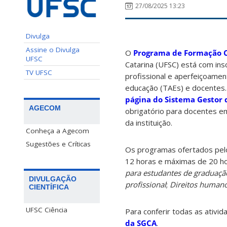
27/08/2025 13:23
Divulga
Assine o Divulga
O
Programa de Formação C
UFSC
Catarina (UFSC) está com ins
TV UFSC
profissional e aperfeiçoame
educação (TAEs) e docentes. 
página do Sistema Gestor 
AGECOM
obrigatório para docentes em
da instituição.
Conheça a Agecom
Sugestões e Críticas
Os programas ofertados pel
12 horas e máximas de 20 ho
para estudantes de graduaçã
DIVULGAÇÃO
profissional
;
Direitos humano
CIENTÍFICA
UFSC Ciência
Para conferir todas as ativi
da SGCA
.