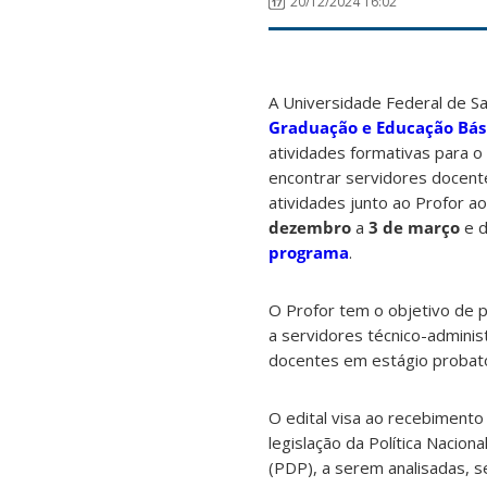
20/12/2024 16:02
A Universidade Federal de Sa
Graduação e Educação Bási
atividades formativas para o
encontrar servidores docente
atividades junto ao Profor a
dezembro
a
3 de março
e d
programa
.
O Profor tem o objetivo de 
a servidores técnico-admini
docentes em estágio probatór
O edital visa ao recebiment
legislação da Política Naci
(PDP), a serem analisadas, s