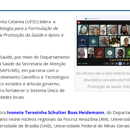
nta Catarina (UFSC) lidera a
ologia para a Formulação de
 de Promoção da Saúde e Apoio à
da Saúde, por meio do Departamento
 Saúde da Secretaria de Atenção
SAPS/MS), em parceria com o
As oficinas são o eixo central d
olvimento Científico e Tecnológico
discutidos conceitos da Polí
co estados e articula governo,
Promoção da Saúde. Fot
ara fortalecer o Sistema Único de
dades locais.
sora
Ivonete Teresinha Schulter Buss Heidemann
, do Depart
to reúne núcleos regionais da Fiocruz Amazônia (AM), Universid
versidade de Brasília (UnB), Universidade Federal de Minas Gerai