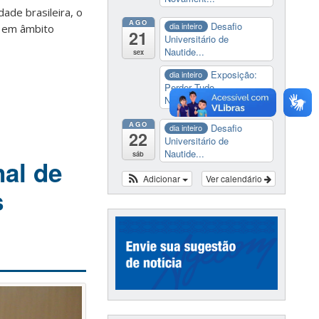
ade brasileira, o
AGO
Desafio
dia inteiro
, em âmbito
21
Universitário de
Nautide...
sex
Exposição:
dia inteiro
Perder Tudo.
Novament...
AGO
Desafio
dia inteiro
22
Universitário de
Nautide...
sáb
nal de
Adicionar
Ver calendário
s