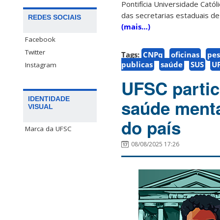
Pontifícia Universidade Cató
das secretarias estaduais de
REDES SOCIAIS
(mais…)
Facebook
Twitter
Tags:
CNPq
oficinas
pes
publicas
saúde
SUS
U
Instagram
UFSC partic
IDENTIDADE
saúde menta
VISUAL
do país
Marca da UFSC
08/08/2025 17:26