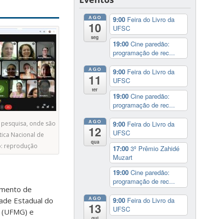
AGO
9:00
Feira do Livro da
10
UFSC
seg
19:00
Cine paredão:
programação de rec...
AGO
9:00
Feira do Livro da
11
UFSC
ter
19:00
Cine paredão:
programação de rec...
AGO
9:00
Feira do Livro da
a pesquisa, onde são
12
UFSC
tica Nacional de
qua
o: reprodução
17:00
3º Prêmio Zahidé
Muzart
19:00
Cine paredão:
programação de rec...
amento de
AGO
ade Estadual do
9:00
Feira do Livro da
13
UFSC
s (UFMG) e
qui