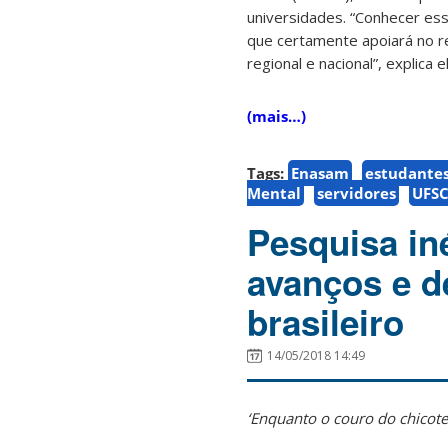
universidades. “Conhecer ess
que certamente apoiará no r
regional e nacional”, explica e
(mais…)
Tags:
Enasam
estudante
Mental
servidores
UFS
Pesquisa iné
avanços e d
brasileiro
14/05/2018 14:49
‘Enquanto o couro do chicote