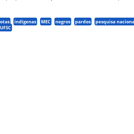
otas
indígenas
MEC
negros
pardos
pesquisa naciona
UFSC