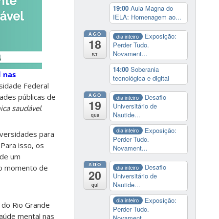
19:00
Aula Magna do
IELA: Homenagem ao...
AGO
Exposição:
dia inteiro
18
Perder Tudo.
Novament...
ter
14:00
Soberania
 nas
tecnológica e digital
rsidade Federal
AGO
ades públicas de
Desafio
dia inteiro
19
Universitário de
ca saudável
.
Nautide...
qua
Exposição:
dia inteiro
iversidades para
Perder Tudo.
 Para isso, os
Novament...
 de um
AGO
Desafio
ndo momento de
dia inteiro
20
Universitário de
Nautide...
qui
Exposição:
dia inteiro
l do Rio Grande
Perder Tudo.
saúde mental nas
Novament...