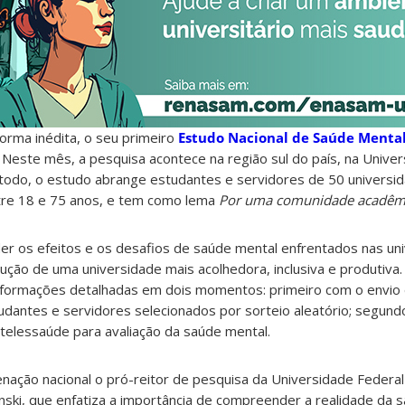
forma inédita, o seu primeiro
Estudo Nacional de Saúde Mental
. Neste mês, a pesquisa acontece na região sul do país, na Unive
 todo, o estudo abrange estudantes e servidores de 50 universid
ntre 18 e 75 anos, e tem como lema
Por uma comunidade acadêmi
r os efeitos e os desafios de saúde mental enfrentados nas un
ução de uma universidade mais acolhedora, inclusiva e produtiva.
informações detalhadas em dois momentos: primeiro com o envio
studantes e servidores selecionados por sorteio aleatório; segu
 telessaúde para avaliação da saúde mental.
nação nacional o pró-reitor de pesquisa da Universidade Federa
inski, que enfatiza a importância de compreender a realidade da 