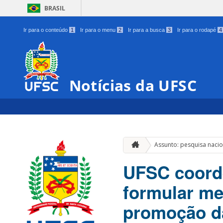
BRASIL
Ir para o conteúdo
1
Ir para o menu
2
Ir para a busca
3
Ir para o rodapé
4
Notícias da UFSC
Assunto: pesquisa nacio
UFSC coorde
formular me
promoção d