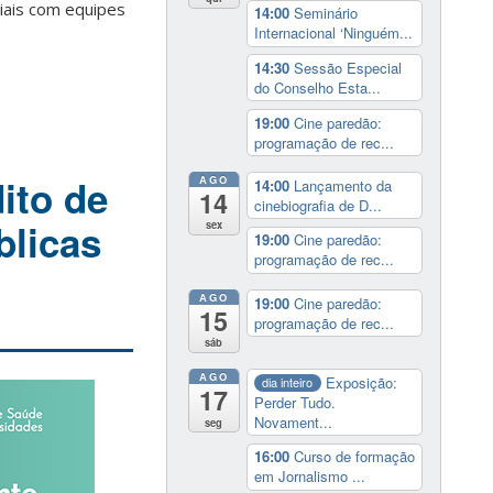
ciais com equipes
14:00
Seminário
Internacional ‘Ninguém...
14:30
Sessão Especial
do Conselho Esta...
19:00
Cine paredão:
programação de rec...
ito de
AGO
14:00
Lançamento da
14
cinebiografia de D...
blicas
sex
19:00
Cine paredão:
programação de rec...
AGO
19:00
Cine paredão:
15
programação de rec...
sáb
AGO
Exposição:
dia inteiro
17
Perder Tudo.
Novament...
seg
16:00
Curso de formação
em Jornalismo ...