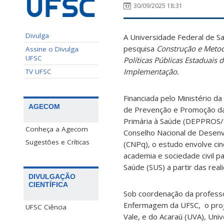
30/09/2025 18:31
Divulga
A Universidade Federal de Sa
pesquisa
Construção e Metod
Assine o Divulga
UFSC
Políticas Públicas Estaduais
Implementação.
TV UFSC
Financiada pelo Ministério 
AGECOM
de Prevenção e Promoção da
Primária à Saúde (DEPPROS/
Conheça a Agecom
Conselho Nacional de Desenv
Sugestões e Críticas
(CNPq), o estudo
envolve cin
academia e sociedade civil p
Saúde (SUS) a partir das reali
DIVULGAÇÃO
CIENTÍFICA
Sob coordenação da profes
Enfermagem da UFSC, o proje
UFSC Ciência
Vale, e do Acaraú (UVA), Uni