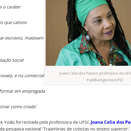
a o caráter
s que cativos
rar escravos, matavam
lação social
Joana Celia dos Passos, professora da UFSC.
ovela, e no comercial
Padilha/Agecom/UFSC
sformar em empregada
cinar como criada’
e Yzalú foi recitada pela professora da UFSC
Joana Celia dos Pa
da pesquisa nacional ‘Trajetórias de cotistas no ensino superior’.