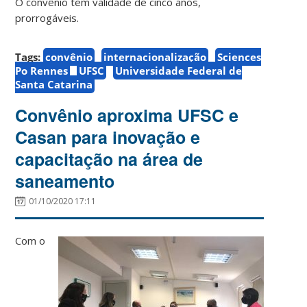
O convênio tem validade de cinco anos,
prorrogáveis.
Tags:
convênio
internacionalização
Sciences
Po Rennes
UFSC
Universidade Federal de
Santa Catarina
Convênio aproxima UFSC e
Casan para inovação e
capacitação na área de
saneamento
01/10/2020 17:11
Com o