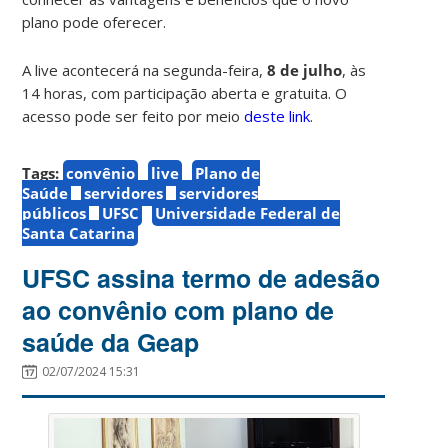
plano pode oferecer.
A live acontecerá na segunda-feira,
8 de julho
, às
14 horas, com participação aberta e gratuita. O
acesso pode ser feito por meio
deste link
.
Tags:
convênio
live
Plano de
Saúde
servidores
servidores
públicos
UFSC
Universidade Federal de
Santa Catarina
UFSC assina termo de adesão
ao convênio com plano de
saúde da Geap
02/07/2024 15:31