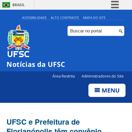
BRASIL
Simplifique!
ACESSIBILIDADE
ALTO CONTRASTE
MAPA DO SITE
Comunica BR
Participe
Acesso à informação
Legislação
Notícias da UFSC
Canais
Área Restrita
Administradores do Site
MENU
UFSC e Prefeitura de
Florianópolis têm convênio