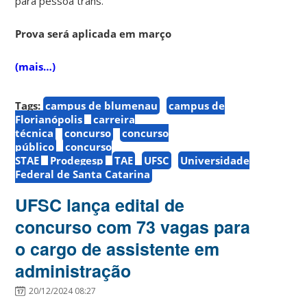
para pessoa trans.
Prova será aplicada em março
(mais…)
Tags:
campus de blumenau
campus de
Florianópolis
carreira
técnica
concurso
concurso
público
concurso
STAE
Prodegesp
TAE
UFSC
Universidade
Federal de Santa Catarina
UFSC lança edital de
concurso com 73 vagas para
o cargo de assistente em
administração
20/12/2024 08:27