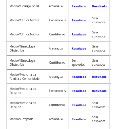
Sem
Médico/Cirurgia Geral
Araranguá
Resultado
Resultado
aprovados
Sem
Sem
Médico/Clínica Médica
Florianópolis
Resultado
aprovados
aprovados
Sem
Médico/Clínica Médica
Curitibanos
Resultado
Resultado
aprovados
Médico/Ginecologia-
Sem
Sem
Araranguá
Resultado
Obstetrícia
aprovados
aprovados
Médico/Ginecologia-
Sem
Sem
Sem
Curitibanos
Obstetrícia
aprovados
aprovados
aprovados
Médico/Medicina da
Sem
Araranguá
Resultado
Resultado
Família e Comunidade
aprovados
Médico/Medicina do
Florianópolis
Resultado
Resultado
Resultado
Trabalho
Médico/Medicina do
Sem
Curitibanos
Resultado
Resultado
Trabalho
aprovados
Sem
Sem
Médico/Ortopedia
Araranguá
Resultado
aprovados
aprovados