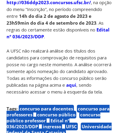
http://036ddp2023.concursos.ufsc.br/
, na opção
do menu “Inscrição”, no período compreendido
entre
14h do dia 2 de agosto de 2023 e
23h59min do dia 4 de setembro de 2023
. As
regras do certamente estão disponíveis no
Edital
nº 036/2023/DDP
.
A UFSC não realizará análise dos títulos dos
candidatos para comprovação de requisitos para
posse no cargo neste momento. A análise ocorrerá
somente após nomeação do candidato aprovado.
Todas as informações do concurso público serão
publicadas na página acima e
aqui
, sendo
necessário acessar o menu à esquerda da tela.
Tags:
concurso para docentes
concurso para
professores
concurso público
concurso
público professor
Edital nº
036/2023/DDP
ingresso
UFSC
Universidade
Federal de Santa Catarina