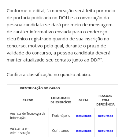
Conforme o edital, “a nomeação será feita por meio
de portaria publicada no DOU e a convocação da
pessoa candidata se dará por meio de mensagem
de caráter informativo enviada para o endereço
eletrônico registrado quando de sua inscrição no
concurso, motivo pelo qual, durante o prazo de
validade do concurso, a pessoa candidata deverá
manter atualizado seu contato junto ao DDP”.
Confira a classificação no quadro abaixo:
IDENTIFICAÇÃO DO CARGO
RES
PESSOAS
PESSOAS
LOCALIDADE
CARGO
GERAL
COM
PRETAS E
DE EXERCÍCIO
DEFICIÊNCIA
PARDAS
Analista de Tecnologia da
Florianópolis
Resultado
Resultado
Resultado
Informação
Assistente em
Curitibanos
Resultado
Resultado
Resultado
Administração