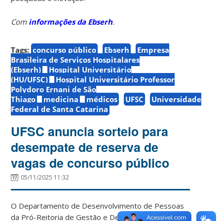
Com
informações da Ebserh
.
Tags:
concurso público
Ebserh
Empresa
Brasileira de Serviços Hospitalares
(Ebserh)
Hospital Universitário
(HU/UFSC)
Hospital Universitário Professor
Polydoro Ernani de São
Thiago
medicina
médicos
UFSC
Universidade
Federal de Santa Catarina
UFSC anuncia sorteio para
desempate de reserva de
vagas de concurso público
05/11/2025 11:32
O Departamento de Desenvolvimento de Pessoas
da Pró-Reitoria de Gestão e Desenvolvimento de