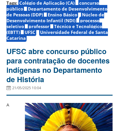
Tags:
Colégio de Aplicação (CA)
concurso
público
Departamento de Desenvolvimento
de Pessoas (DDP)
Ensino Básico
Núcleo de
Desenvolvimento Infantil (NDI)
processo
seletivo
professor
Técnico e Tecnológico
(EBTT)
UFSC
Universidade Federal de Santa
Catarina
UFSC abre concurso público
para contratação de docentes
indígenas no Departamento
de História
21/05/2025 10:04
A