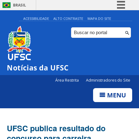
BRASIL
Simplifique!
ACESSIBILIDADE
ALTO CONTRASTE
MAPA DO SITE
Comunica BR
Participe
Acesso à informação
Legislação
Notícias da UFSC
Canais
Área Restrita
Administradores do Site
MENU
UFSC publica resultado do
concurso para carreira