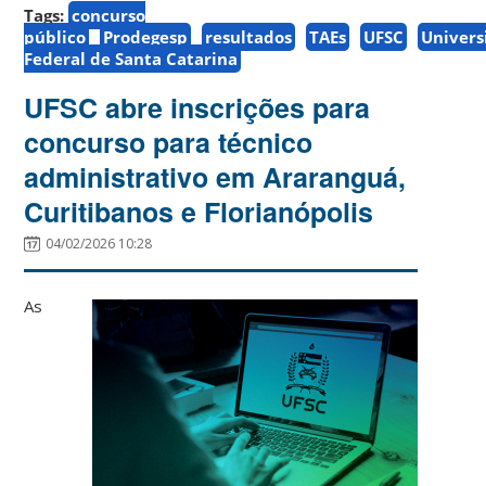
Tags:
concurso
público
Prodegesp
resultados
TAEs
UFSC
Univers
Federal de Santa Catarina
UFSC abre inscrições para
concurso para técnico
administrativo em Araranguá,
Curitibanos e Florianópolis
04/02/2026 10:28
As