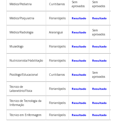
Sem
Sem
Sem
Médico/Pediatria
Curitibanos
aprovados
aprovados
aprovados
Sem
Médico/Psiquiatria
Florianópolis
Resultado
Resultado
aprovados
Sem
Sem
Médico/Radiologia
Araranguá
Resultado
aprovados
aprovados
Museólogo
Florianópolis
Resultado
Resultado
Resultado
Nutricionista/Habilitação
Florianópolis
Resultado
Resultado
Resultado
Sem
Psicólogo/Educacional
Curitibanos
Resultado
Resultado
aprovados
Técnico de
Florianópolis
Resultado
Resultado
Resultado
Laboratório/Física
Técnico de Tecnologia da
Florianópolis
Resultado
Resultado
Resultado
Informação
Técnico em Enfermagem
Florianópolis
Resultado
Resultado
Resultado