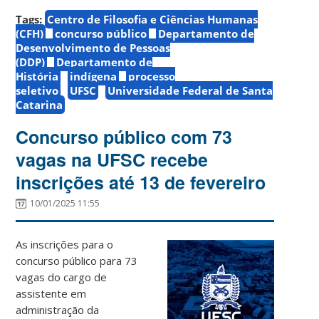
Tags:
Centro de Filosofia e Ciências Humanas
(CFH)
concurso público
Departamento de
Desenvolvimento de Pessoas
(DDP)
Departamento de
História
indígena
processo
seletivo
UFSC
Universidade Federal de Santa
Catarina
Concurso público com 73
vagas na UFSC recebe
inscrições até 13 de fevereiro
10/01/2025 11:55
As inscrições para o
concurso público para 73
vagas do cargo de
assistente em
administração da