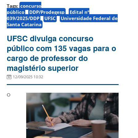
Tags:
concurso
público
DDP/Prodegesp
Edital nº
039/2025/DDP
UFSC
Universidade Federal de
Santa Catarina
UFSC divulga concurso
público com 135 vagas para o
cargo de professor do
magistério superior
12/09/2025 10:32
O