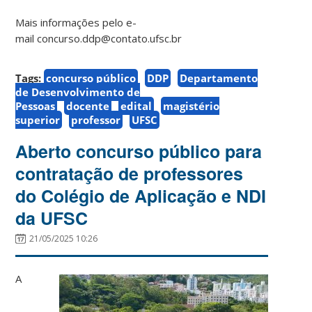
Mais informações pelo e-
mail concurso.ddp@contato.ufsc.br
Tags:
concurso público
DDP
Departamento
de Desenvolvimento de
Pessoas
docente
edital
magistério
superior
professor
UFSC
Aberto concurso público para
contratação de professores
do Colégio de Aplicação e NDI
da UFSC
21/05/2025 10:26
A