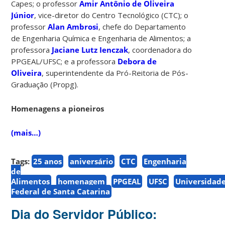
Capes; o professor
Amir Antônio de Oliveira
Júnior
, vice-diretor do Centro Tecnológico (CTC); o
professor
Alan Ambrosi
, chefe do Departamento
de Engenharia Química e Engenharia de Alimentos; a
professora
Jaciane Lutz Ienczak
, coordenadora do
PPGEAL/UFSC; e a professora
Debora de
Oliveira
, superintendente da Pró-Reitoria de Pós-
Graduação (Propg).
Homenagens a pioneiros
(mais…)
Tags:
25 anos
aniversário
CTC
Engenharia
de
Alimentos
homenagem
PPGEAL
UFSC
Universidad
Federal de Santa Catarina
Dia do Servidor Público: