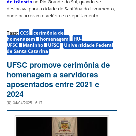
de trânsito
no Rio Grande do Sul, quando se
deslocava para a cidade de Sant’Ana do Livramento,
onde ocorreram o velório e o sepultamento.
Tags:
CCS
cerimônia de
homenagem
homenagem
HU-
UFSC
Maninho
UFSC
Universidade Federal
de Santa Catarina
UFSC promove cerimônia de
homenagem a servidores
aposentados entre 2021 e
2024
04/04/2025 16:17