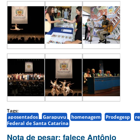
Tags:
aposentados
Garapuvu
homenagem
Prodegesp
r
Federal de Santa Catarina
Nota de pesar: falece Antônio