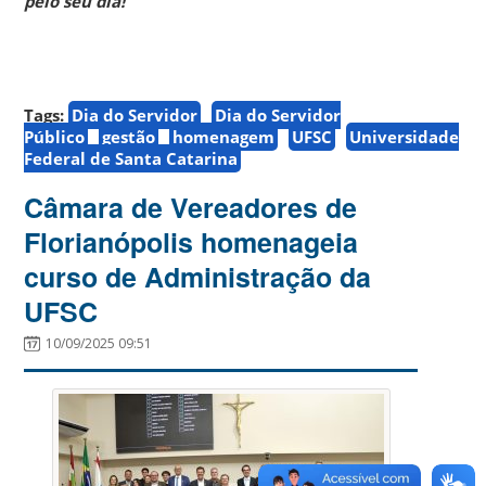
pelo seu dia!
Tags:
Dia do Servidor
Dia do Servidor
Público
gestão
homenagem
UFSC
Universidade
Federal de Santa Catarina
Câmara de Vereadores de
Florianópolis homenageia
curso de Administração da
UFSC
10/09/2025 09:51