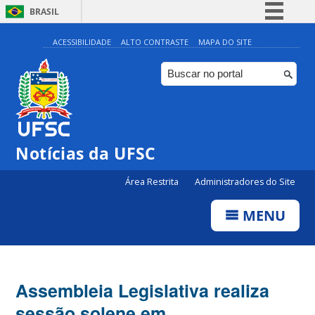
BRASIL
Simplifique!
ACESSIBILIDADE
ALTO CONTRASTE
MAPA DO SITE
Comunica BR
Participe
Acesso à informação
Legislação
Notícias da UFSC
Canais
Área Restrita
Administradores do Site
MENU
Assembleia Legislativa realiza
sessão solene em