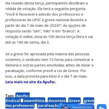
Na reunião desta terça, participantes decidiram a
cédula de votação. Ela terá a seguinte pergunta:
“Você é favorável à adesão dos professores e
professoras da UFSC à greve nacional docente a
partir do dia 7 de maio de 2024?”. As opções de
resposta serão “sim”, “não” e em “branco”. A
votação é online, inicia às 16h desta terça-feira e vai
até as 16h de sexta, dia 3.
Se a greve for aprovada pela maioria das pessoas
votantes, o sindicato tem 72 horas para comunicar a
Reitoria e outras partes envolvidas antes de iniciar a
paralisação, conforme prevê a Lei de Greve. Por
isso, a data prevista para início é o dia 7 de maio.
Leia mais no site da Apufsc.
Tags:
Apufsc-
Sindical
assembleia
docentes
Greve
greve
dos professores
paralisação
votação