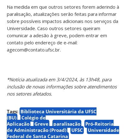
Na medida em que outros setores forem aderindo à
paralisação, atualizações serão feitas para informar
sobre possíveis impactos adicionais nos serviços da
Universidade.
Caso outros setores queiram
comunicar a adesão à greve, podem entrar em
contato pelo endereço de e-mail:
agecom@contato.ufsc.br.
*Notícia atualizada em 3/4/2024, às 13h48, para
inclusão de novas informações sobre atendimentos
nos setores afetados.
Tags:
Biblioteca Universitária da UFSC
(BU)
Colégio de
Aplicação
Greve
paralisação
Pró-Reitoria
de Administração (Proad)
UFSC
Universidade
Federal de Santa Catarina