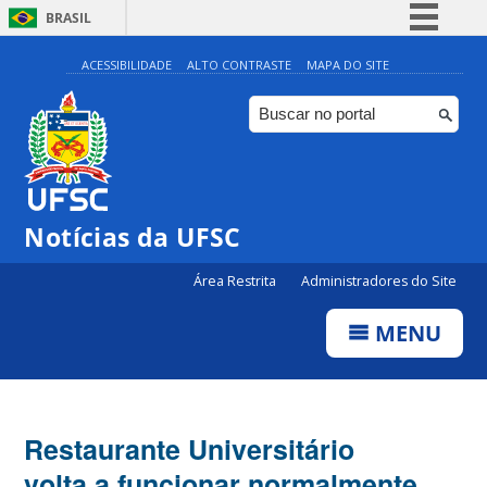
BRASIL
Simplifique!
ACESSIBILIDADE
ALTO CONTRASTE
MAPA DO SITE
Comunica BR
Participe
Acesso à informação
Legislação
Notícias da UFSC
Canais
Área Restrita
Administradores do Site
MENU
Restaurante Universitário
volta a funcionar normalmente