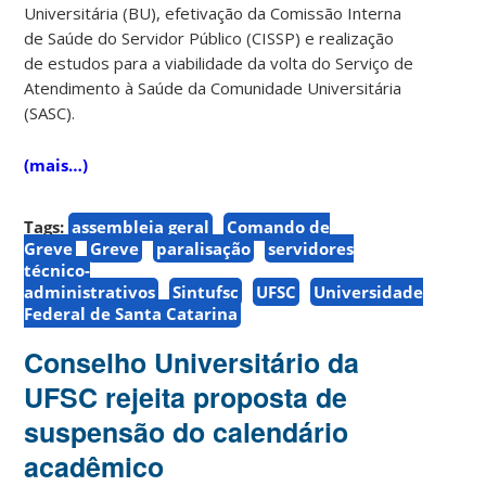
Universitária (BU), efetivação da Comissão Interna
de Saúde do Servidor Público (CISSP) e realização
de estudos para a viabilidade da volta do Serviço de
Atendimento à Saúde da Comunidade Universitária
(SASC).
(mais…)
Tags:
assembleia geral
Comando de
Greve
Greve
paralisação
servidores
técnico-
administrativos
Sintufsc
UFSC
Universidade
Federal de Santa Catarina
Conselho Universitário da
UFSC rejeita proposta de
suspensão do calendário
acadêmico