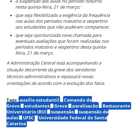
a suspensão das aulas no período noturno
nesta quinta-feira, 21 de março;
que seja flexibilizada a exigência da frequência
nas aulas dos períodos matutino e vespertino
aos estudantes que não puderam comparecer;
que seja oportunizada nova chamada para
eventuais avaliações que foram realizadas nos
períodos matutino e vespertino desta quinta-
feira, 21 de março.
A Administração Central está acompanhando a
situação decorrente da greve dos servidores
técnicos-administrativos e repassará novas
orientações de acordo com a evolução dos fatos.
Tags:
auxílio estudantil
Comando de
Greve
estudantes
Greve
paralisação
Restaurante
Universitário (RU)
suspensão
suspensão de
aulas
UFSC
Universidade Federal de Santa
Catarina