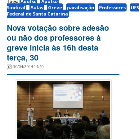
Tags:
Apufsc
Apufsc-
Sindical
Aulas
Greve
paralisação
Professores
UF
Federal de Santa Catarina
Nova votação sobre adesão
ou não dos professores à
greve inicia às 16h desta
terça, 30
30/04/2024 14:40