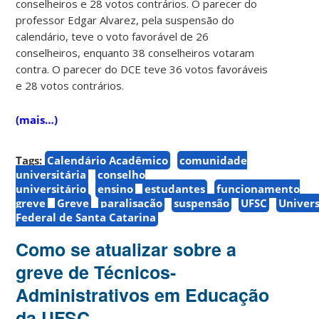
conselheiros e 28 votos contrários. O parecer do
professor Edgar Alvarez, pela suspensão do
calendário, teve o voto favorável de 26
conselheiros, enquanto 38 conselheiros votaram
contra. O parecer do DCE teve 36 votos favoráveis
e 28 votos contrários.
(mais…)
Tags:
Calendário Acadêmico
comunidade
universitária
conselho
universitário
ensino
estudantes
funcionamento
greve
Greve
paralisação
suspensão
UFSC
Univer
Federal de Santa Catarina
Como se atualizar sobre a
greve de Técnicos-
Administrativos em Educação
da UFSC