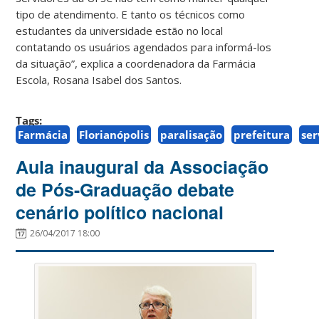
tipo de atendimento. E tanto os técnicos como
estudantes da universidade estão no local
contatando os usuários agendados para informá-los
da situação”, explica a coordenadora da Farmácia
Escola, Rosana Isabel dos Santos.
Tags:
Farmácia
Florianópolis
paralisação
prefeitura
ser
Aula inaugural da Associação
de Pós-Graduação debate
cenário político nacional
26/04/2017 18:00