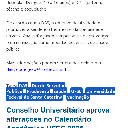
Rubéola); Dengue (10 a 16 anos) e DPT (difteria,
tétano e coqueluche).
De acordo com o DAS, o objetivo da atividade é
promover a saúde e o bem-estar da comunidade
universitária, reforçando a importância da prevenção
e da imunização como medidas essenciais de saúde
pública.
Mais informações podem ser obtidas pelo e-mail
das.prodegesp@contato.ufsc.br
.
Tags:
DAS
Dia do Servidor
Público
Prodegesp
saúde
UFSC
Universidade
Federal de Santa Catarina
vacinação
Conselho Universitário aprova
alterações no Calendário
Acadêmico UFSC 2025