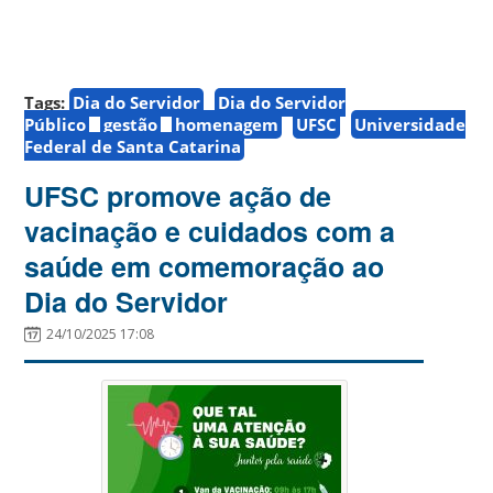
Tags:
Dia do Servidor
Dia do Servidor
Público
gestão
homenagem
UFSC
Universidade
Federal de Santa Catarina
UFSC promove ação de
vacinação e cuidados com a
saúde em comemoração ao
Dia do Servidor
24/10/2025 17:08