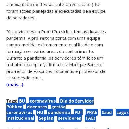
almoxarifado do Restaurante Universitário (RU)
foram ações planejadas e executadas pela equipe
de servidores.
“As atividades na Prae têm sido intensas durante a
pandemia. A pró-reitoria conta com uma equipe
comprometida, extremamente qualificada e com
formação em várias áreas do conhecimento.
Durante a pandemia, os servidores têm feito um
trabalho exemplar”, afirma Luiz Manique Barreto,
pró-reitor de Assuntos Estudantis e professor da
UFSC desde 2003.
(mais…)
Tags:
BU
coronavírus
Dia do Servidor
Público
docentes
gestão
coronavírus
HU
pandemia
PDI
PRAE
Saad
segu
institucional
Seplan
servidores
TAEs